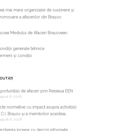
ea mai mare organizație de susținere și
romovare a afacerilor din Brașov.
ocea Mediului de Afaceri Brașovean.
ondiții generale tehnice
ermeni și condiții
OUTĂȚI
portunități de afaceri prin Rețeaua EEN
ugust 6, 2026
cte normative cu impact asupra activității
.C.I. Brașov și a membrilor acesteia
ugust 6, 2026
9.07.2026-05.08.2026
eziliența începe cu decizii informate.