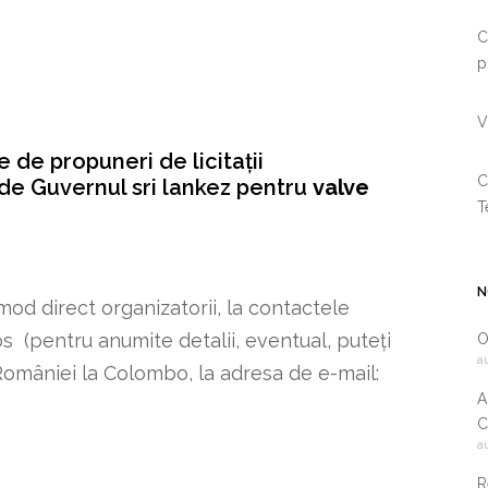
C
p
V
 de propuneri de licitații
C
 de Guvernul sri lankez pentru
valve
T
N
mod direct organizatorii, la contactele
os (pentru anumite detalii, eventual, puteți
O
a
 României la Colombo, la adresa de e-mail:
A
C
a
2
R