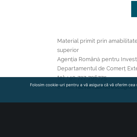
Material primit prin amabilita
superior
Agenția Română pentru Investiț
Departamentul de Comerț Exte
tel: +40-727-796775
Folosim cookie-uri pentru a vă asigura că vă oferim cea 
e-mail:
razvan.dumitrescu@dce