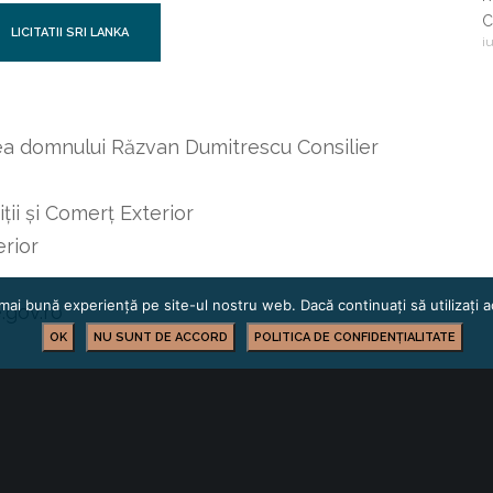
C
LICITATII SRI LANKA
i
i
c
tea domnului Răzvan Dumitrescu Consilier
ii și Comerț Exterior
rior
mai bună experiență pe site-ul nostru web. Dacă continuați să utilizați
.gov.ro
OK
NU SUNT DE ACCORD
POLITICA DE CONFIDENȚIALITATE
LICITAȚII