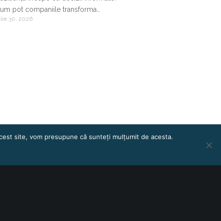
um pot companiile transforma
ulie 30, 2026
nformația de business într-un avantaj
ompetitiv
 acest site, vom presupune că sunteți mulțumit de acesta.