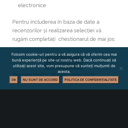
electronice
Pentru includerea în baza de date a
recenzorilor și realizarea selecției vă
rugăm completați chestionarul de mai jos:
Folosim cookie-uri pentru a vă asigura că vă oferim cea mai
bună experiență pe site-ul nostru web. Dacă continuați să
CHESTIONAR
utilizați acest site, vom presupune că sunteți mulțumit de
acesta.
Termen limită: 28 Februarie 2022
OK
NU SUNT DE ACCORD
POLITICA DE CONFIDENȚIALITATE
Selecția persoanelor va fi realizată de către
Direcția Județeană de Statistică Brașov prin
Unitatea Județeană de Implementare a
Recensământului, în colaborare cu Comisia
Județeană RPL și Comisiile Locale RPL.