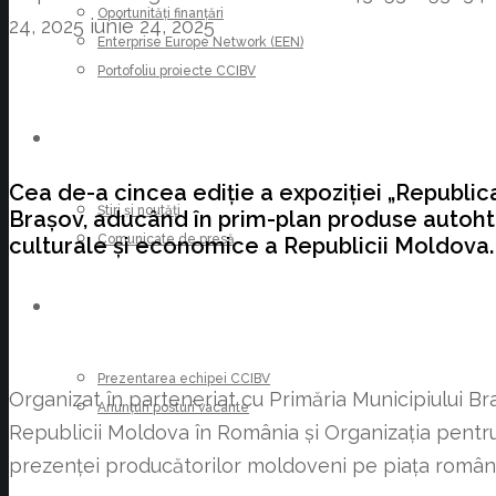
Oportunități finanțări
24, 2025
iunie 24, 2025
Enterprise Europe Network (EEN)
Portofoliu proiecte CCIBV
ȘTIRI
Cea de-a cincea ediție a expoziției „Republica
Știri și noutăți
Brașov, aducând în prim-plan produse autohto
Comunicate de presă
culturale și economice a Republicii Moldova.
CARIERE
Prezentarea echipei CCIBV
Organizat în parteneriat cu Primăria Municipiului B
Anunțuri posturi vacante
Republicii Moldova în România și Organizația pentr
prezenței producătorilor moldoveni pe piața românea