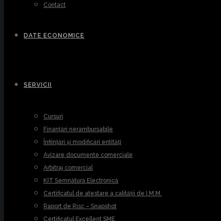
Contact
DATE ECONOMICE
SERVICII
Cursuri
Finanțări nerambursabile
Înființări și modificări entități
Avizare documente comerciale
Arbitraj comercial
KIT Semnătură Electronică
Certificatul de atestare a calității de I.M.M.
Raport de Risc – Snapshot
Certificatul Excellent SME