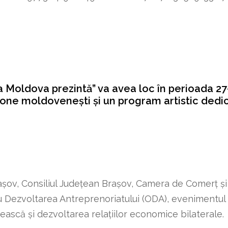
 Moldova prezintă” va avea loc în perioada 27–2
ne moldovenești și un program artistic dedica
rașov, Consiliul Județean Brașov, Camera de Comerț ș
u Dezvoltarea Antreprenoriatului (ODA), evenimentul 
scă și dezvoltarea relațiilor economice bilaterale.