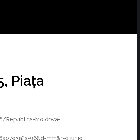
, Piața
06/Republica-Moldova-
f76a07e3a?s=96&d=mm&r=g
iunie