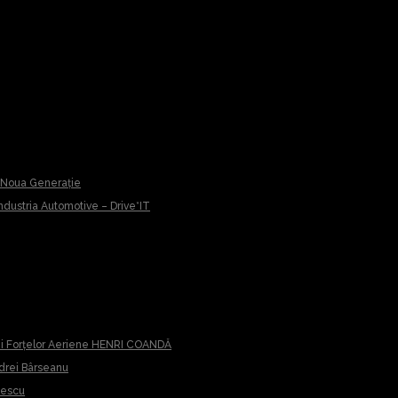
u Noua Generație
 Industria Automotive – Drive*IT
iei Forțelor Aeriene HENRI COANDĂ
ndrei Bârseanu
cescu