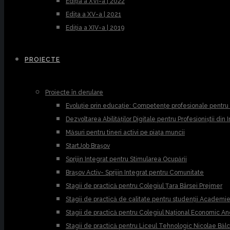
Ediția a XVI-a | 2022
Edița a XV-a | 2021
Ediția a XIV-a | 2019
PROIECTE
Proiecte în derulare
Evoluție prin educație: Competențe profesionale pentr
Dezvoltarea Abilităților Digitale pentru Profesioniștii din
Măsuri pentru tineri activi pe piața muncii
StartJob Brașov
Sprijin Integrat pentru Stimularea Ocupării
Brașov Activ- Sprijin Integrat pentru Comunitate
Stagii de practică pentru Colegiul Țara Bârsei Prejmer
Stagii de practică de calitate pentru studenții Academ
Stagii de practică pentru Colegiul Național Economic A
Stagii de practică pentru Liceul Tehnologic Nicolae Băl