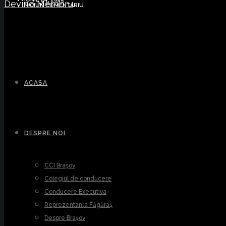
Devino Membru
NICIUN COMENTARIU
ACASA
DESPRE NOI
CCI Brașov
Colegiul de conducere
Conducere Executiva
Reprezentanța Făgăraș
Despre Brașov