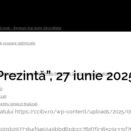
ul rural – Regiuni mai puțin dezvoltate
 de ocupare optimizate
ezintă”, 27 iunie 2025
digitale pentru angajații IMM din Regiunea Centru (proiect finalizat)
t)
izat)
tru (proiect finalizat)
atului
https://ccibv.ro/wp-content/uploads/2025/
8348001b29773b4f9a0249bbd61dccc76d7f2365c91331