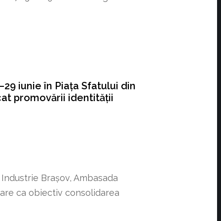
9 iunie în Piața Sfatului din
t promovării identității
i Industrie Brașov, Ambasada
are ca obiectiv consolidarea