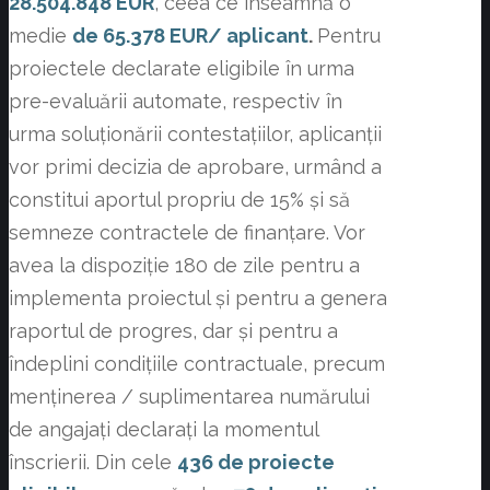
28.504.848 EUR
, ceea ce înseamnă o
medie
de 65.378 EUR/ aplicant
.
Pentru
proiectele declarate eligibile în urma
pre-evaluării automate, respectiv în
urma soluționării contestațiilor, aplicanții
vor primi decizia de aprobare, urmând a
constitui aportul propriu de 15% și să
semneze contractele de finanțare. Vor
avea la dispoziție 180 de zile pentru a
implementa proiectul și pentru a genera
raportul de progres, dar și pentru a
îndeplini condițiile contractuale, precum
menținerea / suplimentarea numărului
de angajați declarați la momentul
înscrierii. Din cele
436 de proiecte