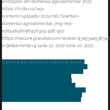
entităților din domeniul agroalimentar 2022
https://ccibv.ro/wp-
content/uploads/2022/06/Granturi-
domeniul-agroalimentar_img-rep-
e1654848096456.jpg
498
450
https://secure.gravatar.com/avatar/43a53aa538
s=96&d=mm&r=g
iunie 10, 2022
iunie 10, 2022
Camera de Comerț și Industrie Brașov
vă informează în legătură cu rezultatele
preliminare aferente măsurilor pentru
acordarea de sprijin financiar din
fonduri externe nerambursabile,
aferente Programului Operațional
Competitivitate 2014-2020, în contextul
crizei provocate de COVID-19, pentru
entitățile din domeniul agroalimentar