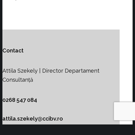
Contact
Attila Szekely | Director Departament
Consultanță
0268 547 084
attila.szekely@ccibv.ro