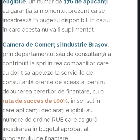
eligibile
, un număr de
176 de aplicanți
au garanția la momentul prezent că se
încadrează în bugetul disponibil, în cazul
în care acesta nu va fi suplimentat.
Camera de Comerț și Industrie Brașov
,
prin departamentul său de consultanță a
contribuit la sprijinirea companiilor care
au dorit să apeleze la serviciile de
consultanță oferite de aceasta, pentru
depunerea cererilor de finanțare, cu o
rată de succes de 100%
, în sensul în
care aplicanții declarați eligibili au
numere de ordine RUE care asigură
încadrarea în bugetul aprobat al
programului de finanțare.