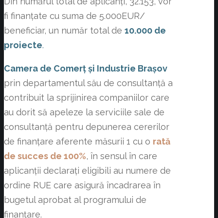
Din numărul total de aplicanți, 32.153, vor
fi finanțate cu suma de 5.000EUR/
beneficiar, un număr total de
10.000 de
proiecte
.
Camera de Comerț și Industrie Brașov
prin departamentul său de consultanță a
contribuit la sprijinirea companiilor care
au dorit să apeleze la serviciile sale de
consultanță pentru depunerea cererilor
de finanțare aferente măsurii 1 cu o
rată
de succes de 100%
, în sensul în care
aplicanții declarați eligibili au numere de
ordine RUE care asigură încadrarea în
bugetul aprobat al programului de
finanțare.