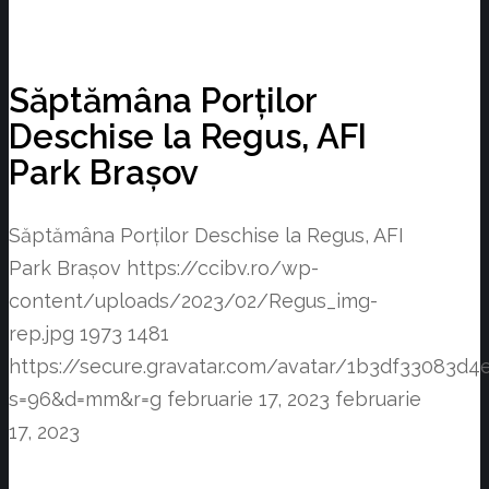
Săptămâna Porților
Deschise la Regus, AFI
Park Brașov
Săptămâna Porților Deschise la Regus, AFI
Park Brașov
https://ccibv.ro/wp-
content/uploads/2023/02/Regus_img-
rep.jpg
1973
1481
https://secure.gravatar.com/avatar/1b3df3308
s=96&d=mm&r=g
februarie 17, 2023
februarie
17, 2023