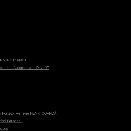
u Noua Generație
 Industria Automotive – Drive*IT
iei Forțelor Aeriene HENRI COANDĂ
ndrei Bârseanu
cescu