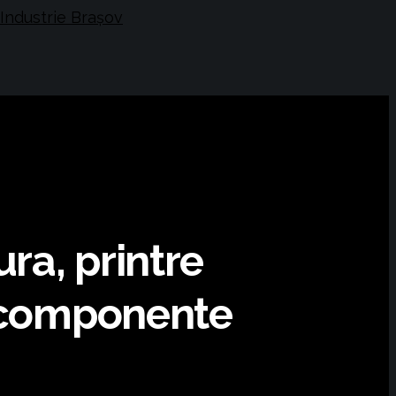
ra, printre
e componente