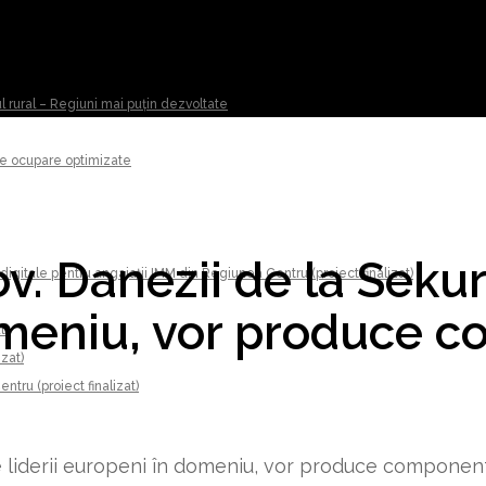
ul rural – Regiuni mai puțin dezvoltate
 de ocupare optimizate
v. Danezii de la Sekur
digitale pentru angajații IMM din Regiunea Centru (proiect finalizat)
domeniu, vor produce
t)
izat)
tru (proiect finalizat)
re liderii europeni în domeniu, vor produce componen