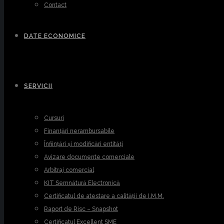
Contact
DATE ECONOMICE
SERVICII
Cursuri
Finanțări nerambursabile
Înființări și modificări entități
Avizare documente comerciale
Arbitraj comercial
KIT Semnătură Electronică
Certificatul de atestare a calității de I.M.M.
Raport de Risc – Snapshot
Certificatul Excellent SME