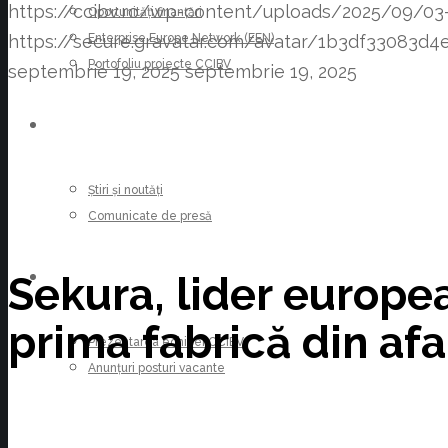
https://ccibv.ro/wp-content/uploads/2025/09/03-
Oportunități finanțări
Enterprise Europe Network (EEN)
https://secure.gravatar.com/avatar/1b3df3308
Portofoliu proiecte CCIBV
septembrie 19, 2025
septembrie 19, 2025
ȘTIRI
Știri și noutăți
Comunicate de presă
Sekura, lider europea
CARIERE
prima fabrică din af
Prezentarea echipei CCIBV
Anunțuri posturi vacante