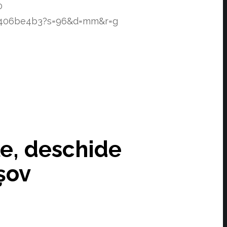
0
74406be4b3?s=96&d=mm&r=g
le, deschide
șov