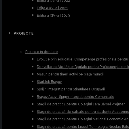
Ediția a XVI-a | 2022
Edița a XV-a | 2021
Ediția a XIV-a | 2019
PROIECTE
Proiecte în derulare
Evoluție prin educație: Competențe profesionale pentr
Dezvoltarea Abilităților Digitale pentru Profesioniștii din
Măsuri pentru tineri activi pe piața muncii
StartJob Brașov
Sprijin Integrat pentru Stimularea Ocupării
Brașov Activ- Sprijin Integrat pentru Comunitate
Stagii de practică pentru Colegiul Țara Bârsei Prejmer
Stagii de practică de calitate pentru studenții Academ
Stagii de practică pentru Colegiul Național Economic A
Stagii de practică pentru Liceul Tehnologic Nicolae Băl