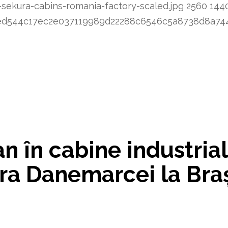
sekura-cabins-romania-factory-scaled.jpg
2560
144
3d4ed544c17ec2e037119989d22288c6546c5a8738d8a
n în cabine industria
ara Danemarcei la Bra