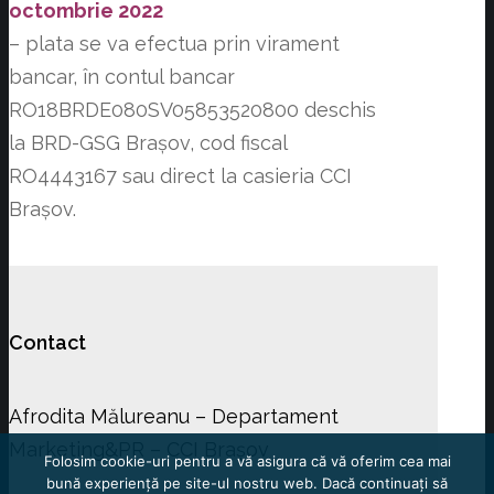
octombrie 2022
– plata se va efectua prin virament
bancar, în contul bancar
RO18BRDE080SV05853520800 deschis
la BRD-GSG Braşov, cod fiscal
RO4443167 sau direct la casieria CCI
Brașov.
Contact
Afrodita Mălureanu – Departament
Marketing&PR – CCI Brașov
Folosim cookie-uri pentru a vă asigura că vă oferim cea mai
bună experiență pe site-ul nostru web. Dacă continuați să