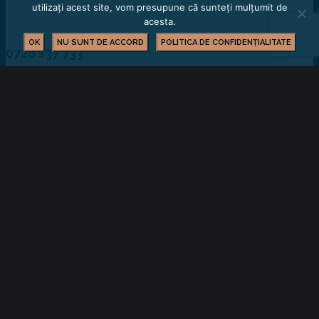
utilizați acest site, vom presupune că sunteți mulțumit de
acesta.
OK
NU SUNT DE ACCORD
POLITICA DE CONFIDENȚIALITATE
0728 137 733
afrodita.malureanu@ccibv.ro
OPORTUNITĂȚI DE AFACERI
YOU MIGHT ALSO LIKE
One of the following