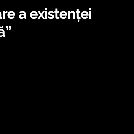
re a existenței
ă”