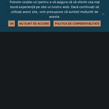
Folosim cookie-uri pentru a vă asigura că vă oferim cea mai
Angajarea de personal din afara Uniunii
bună experiență pe site-ul nostru web. Dacă continuați să
Europene poate contribui la:
utilizați acest site, vom presupune că sunteți mulțumit de
acesta.
OK
NU SUNT DE ACCORD
POLITICA DE CONFIDENȚIALITATE
reducerea deficitului de forță de muncă
asigurarea continuității activității în
sectoarele afectate
creșterea stabilității echipelor de lucru
diversificarea competențelor în cadrul
organizațiilor
Totodată, este important ca întregul proces să
se desfășoare cu respectarea legislației în
vigoare și a normelor privind drepturile
lucrătorilor.