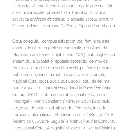
interpretativă corală, consolidate în timp de personalități
ale muzicii vocale românești din Transilvania, care au
activat ca
profesori de cântări
la această școală, precum
Gheorghe Dima, Hermann Geiffrig și Ciprian Porumbescu.
Corul colegiului, compus astăzi din voci feminine, este
condus de către un profesor carismatic, dna Andrada
Mureșan, care l-a reînființat în anul 2003. Sub bagheta sa,
ansamblul a căpătat o reputație deosebită, demnă de
prestigioasa tradiție muzicală a școlii, pe lângă prețuirea
publicului obținând, la multiple ediții ale Concursului
Național Coral (2011, 2013, 2017, 2019), titlul de cel mai
bun cor școlar din țară și concertând la Radio România
Cultural (2017), alături de Corul Național de Cameră
„Madrigal ‒ Marin Constantin” (Brașov, 2017; București,
2017) sau de violonistul Alexandru Tomescu, în cadrul
Turneului Internațional „Stradivarius no. 11” (Brașov, 2018).
Recent, corul „Andrei Șaguna” a obținut
Aurul
la Concursul
Internațional Coral „A ruginit frunza din vii”, de la Chișinău.