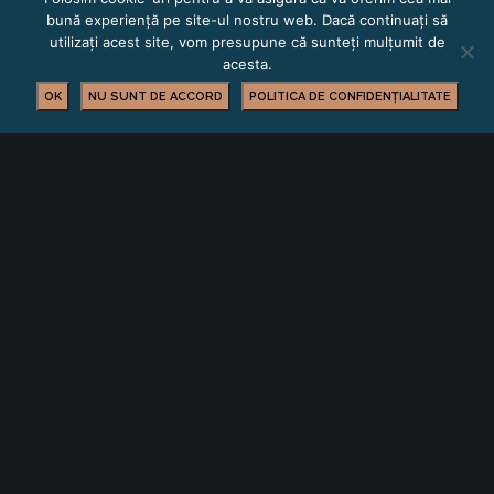
bună experiență pe site-ul nostru web. Dacă continuați să
utilizați acest site, vom presupune că sunteți mulțumit de
acesta.
OK
NU SUNT DE ACCORD
POLITICA DE CONFIDENȚIALITATE
Contact: Andrada Mureșan
0722 138 048