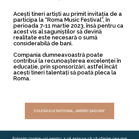
Acești tineri artiști au primit invitația de a
participa la “Roma Music Festival”, în
perioada 7-11 martie 2023, însă pentru ca
acest vis al saguniștilor să devină
realitate este necesară o sumă
considerabilă de bani.
Compania dumneavoastră poate
contribui la recunoașterea excelenței în
educație, prin sponsorizări, astfel încât
acești tineri talentați să poată pleca la
Roma.
COLEGIULUI NAȚIONAL „ANDREI ȘAGUNA”
Folosim cookie-uri pentru a vă asigura că vă oferim cea mai