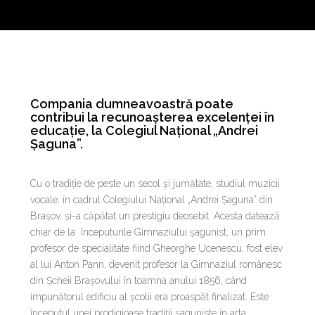
Compania dumneavoastră poate
contribui la recunoașterea excelenței în
educație, la Colegiul Național „Andrei
Șaguna”.
Cu o tradiție de peste un secol și jumătate, studiul muzicii
vocale, în cadrul Colegiului Național „Andrei Șaguna” din
Brașov, și-a căpătat un prestigiu deosebit. Acesta datează
chiar de la începuturile Gimnaziului șagunist, un prim
profesor de specialitate fiind Gheorghe Ucenescu, fost elev
al lui Anton Pann, devenit profesor la Gimnaziul românesc
din Șcheii Brașovului în toamna anului 1856, când
impunătorul edificiu al școlii era proaspăt finalizat. Este
începutul unei prodigioase tradiții șaguniste în arta