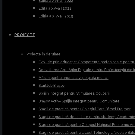
Ediția a XVI-a | 2022
Edița a XV-a | 2021
Ediția a XIV-a | 2019
PROIECTE
Proiecte în derulare
Evoluție prin educație: Competențe profesionale pentr
Dezvoltarea Abilităților Digitale pentru Profesioniștii din
Măsuri pentru tineri activi pe piața muncii
StartJob Brașov
Sprijin Integrat pentru Stimularea Ocupării
Brașov Activ- Sprijin Integrat pentru Comunitate
Stagii de practică pentru Colegiul Țara Bârsei Prejmer
Stagii de practică de calitate pentru studenții Academ
Stagii de practică pentru Colegiul Național Economic A
Stagii de practică pentru Liceul Tehnologic Nicolae Băl