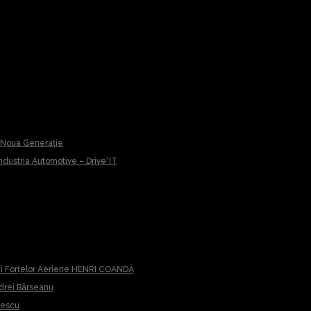
u Noua Generație
 Industria Automotive – Drive*IT
iei Forțelor Aeriene HENRI COANDĂ
ndrei Bârseanu
cescu