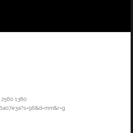
2560
1380
f76a07e3a?s=96&d=mm&r=g