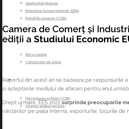
Oportunități finanțări
Enterprise Europe Network (EEN)
Portofoliu proiecte CCIBV
Camera de Comerț și Industri
ediții a
Studiului Economic 
ȘTIRI
Știri și noutăți
Comunicate de presă
Raportul din acest an se bazeaza pe raspunsurile a 
CARIERE
și așteptările mediului de afaceri pentru anul următo
Prezentarea echipei CCIBV
Drept urmare, EES 2022
surprinde preocuparile me
Anunțuri posturi vacante
vânzărilor pe piața internă, exporturile, locurile de m