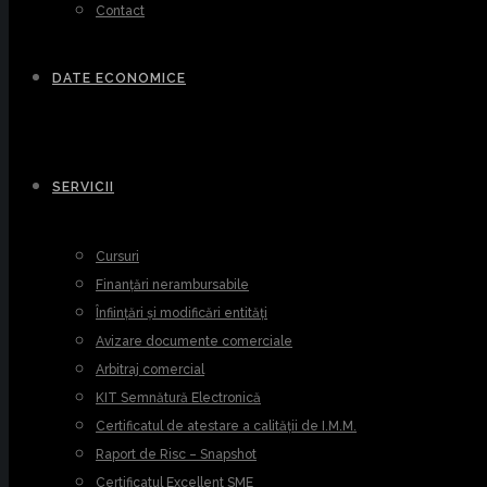
Contact
DATE ECONOMICE
SERVICII
Cursuri
Finanțări nerambursabile
Înființări și modificări entități
Avizare documente comerciale
Arbitraj comercial
KIT Semnătură Electronică
Certificatul de atestare a calității de I.M.M.
Raport de Risc – Snapshot
Certificatul Excellent SME