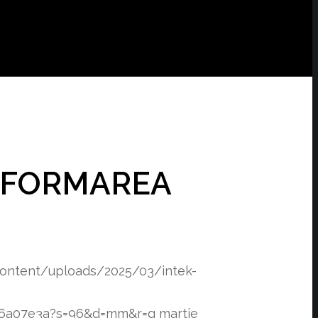
SFORMAREA
content/uploads/2025/03/intek-
f76a07e3a?s=96&d=mm&r=g
martie