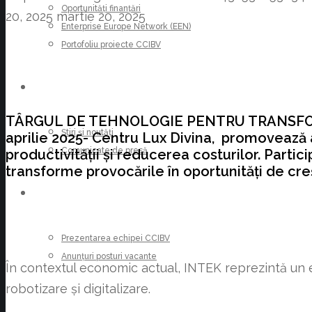
Oportunități finanțări
20, 2025
martie 20, 2025
Enterprise Europe Network (EEN)
Portofoliu proiecte CCIBV
ȘTIRI
TÂRGUL DE TEHNOLOGIE PENTRU TRANSFORMAR
Știri și noutăți
aprilie 2025- Centru Lux Divina, promovează 
Comunicate de presă
productivității și reducerea costurilor. Partic
transforme provocările în oportunități de cre
CARIERE
Prezentarea echipei CCIBV
Anunțuri posturi vacante
În contextul economic actual, INTEK reprezintă un e
robotizare și digitalizare.