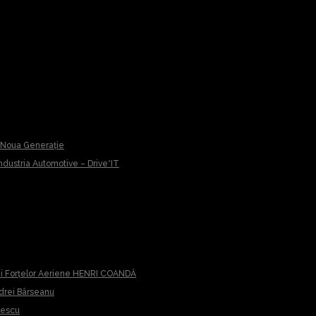
u Noua Generație
 Industria Automotive – Drive*IT
iei Forțelor Aeriene HENRI COANDĂ
ndrei Bârseanu
cescu