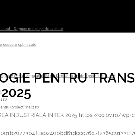
ul rural – Regiuni mai puțin dezvoltate
 de ocupare optimizate
LOGIE PENTRU TRAN
digitale pentru angajații IMM din Regiunea Centru (proiect finalizat)
 2025
t)
izat)
tru (proiect finalizat)
A INDUSTRIALĂ INTEK 2025
https://ccibv.ro/wp-
8348001b29773b4f9a0249bbd61dccc76d7f2365c91331