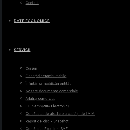
Contact
DATE ECONOMICE
SERVICII
Cursuri
Finanțări nerambursabile
Înființări și modificări entități
Avizare documente comerciale
Arbitraj comercial
KIT Semnătură Electronică
Certificatul de atestare a calității de I.M.M.
Raport de Risc – Snapshot
Certificatul Excellent SME