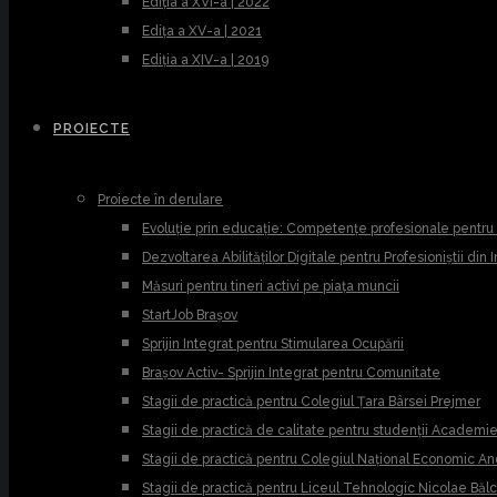
Ediția a XVI-a | 2022
Edița a XV-a | 2021
Ediția a XIV-a | 2019
PROIECTE
Proiecte în derulare
Evoluție prin educație: Competențe profesionale pentr
Dezvoltarea Abilităților Digitale pentru Profesioniștii din
Măsuri pentru tineri activi pe piața muncii
StartJob Brașov
Sprijin Integrat pentru Stimularea Ocupării
Brașov Activ- Sprijin Integrat pentru Comunitate
Stagii de practică pentru Colegiul Țara Bârsei Prejmer
Stagii de practică de calitate pentru studenții Academ
Stagii de practică pentru Colegiul Național Economic A
Stagii de practică pentru Liceul Tehnologic Nicolae Băl