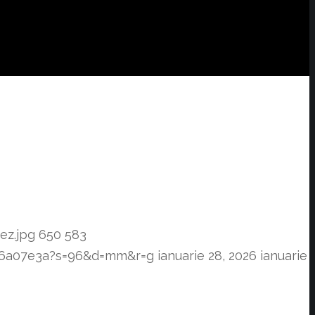
ez.jpg
650
583
f76a07e3a?s=96&d=mm&r=g
ianuarie 28, 2026
ianuarie