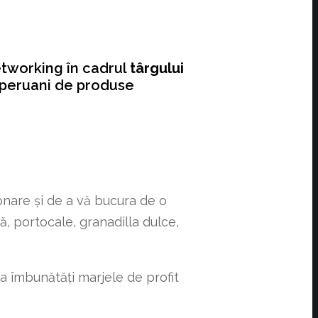
etworking în cadrul
târgului
i peruani de produse
onare și de a vă bucura de o
ă, portocale, granadilla dulce,
a îmbunătăți marjele de profit