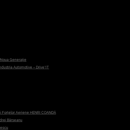
u Noua Generație
 Industria Automotive – Drive*IT
iei Forțelor Aeriene HENRI COANDĂ
ndrei Bârseanu
cescu