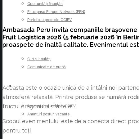
Oportunități finanțări
Enterprise Europe Network (EEN)
Portofoliu proiecte CCIBV
Ambasada Peru invită companiile brașovene di
Fruit Logistica 2026 (5 februarie 2026
în
Berli
ȘTIRI
proaspete de înaltă calitate. Evenimentul e
Știri și noutăți
Comunicate de presă
CARIERE
Aceasta este o ocazie unică de a întâlni noi partene
atmosferă relaxată. Printre produse se numără rodii,
fructul dragonului și altele.
Prezentarea echipei CCIBV
Anunțuri posturi vacante
Scopul evenimentului este de a conecta direct produc
pentru toți.