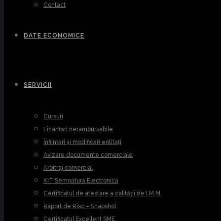
Contact
DATE ECONOMICE
SERVICII
Cursuri
Finanțări nerambursabile
Înființări și modificări entități
Avizare documente comerciale
Arbitraj comercial
KIT Semnătură Electronică
Certificatul de atestare a calității de I.M.M.
Raport de Risc – Snapshot
Certificatul Excellent SME