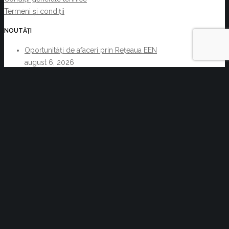
Termeni și condiții
NOUTĂȚI
Oportunități de afaceri prin Rețeaua EEN
august 6, 2026
Acte normative cu impact asupra activității C.C.I.
Brașov și a membrilor acesteia 29.07.2026-
05.08.2026
august 6, 2026
Reziliența începe cu decizii informate. Cum pot
companiile transforma informația de business într-un
avantaj competitiv
iulie 30, 2026
Studiu de piață privind serviciile de