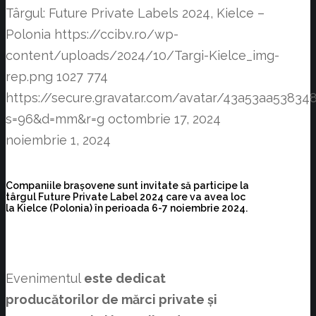
Târgul: Future Private Labels 2024, Kielce –
Polonia
https://ccibv.ro/wp-
content/uploads/2024/10/Targi-Kielce_img-
rep.png
1027
774
https://secure.gravatar.com/avatar/43a53aa538
s=96&d=mm&r=g
octombrie 17, 2024
noiembrie 1, 2024
Companiile brașovene sunt invitate să participe la
târgul Future Private Label 2024 care va avea loc
la Kielce (Polonia) în perioada 6-7 noiembrie 2024.
Evenimentul
este dedicat
producătorilor de mărci private și