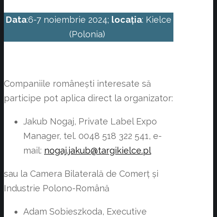
Data
:6-7 noiembrie 2024;
locația
: Kielce
(Polonia)
Companiile românești interesate să
participe pot aplica direct la organizator:
Jakub Nogaj, Private Label Expo
Manager, tel. 0048 518 322 541, e-
mail:
nogaj.jakub@targikielce.pl
sau la Camera Bilaterală de Comerț și
Industrie Polono-Română
Adam Sobieszkoda, Executive