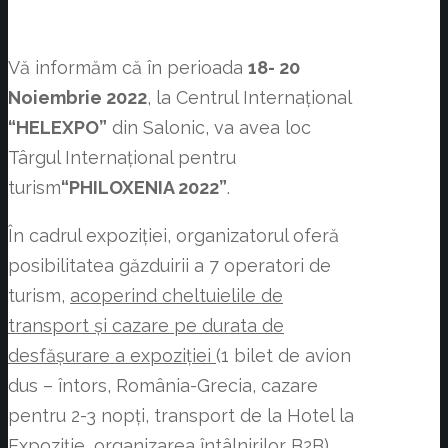
Vă informăm că în perioada
18- 20
Noiembrie 2022
, la Centrul Internațional
“HELEXPO”
din Salonic, va avea loc
Târgul Internațional pentru
turism
“PHILOXENIA 2022”
.
În cadrul expoziției, organizatorul oferă
posibilitatea găzduirii a 7 operatori de
turism,
acoperind cheltuielile de
transport și cazare pe durata de
desfășurare
a expoziției
(1 bilet de avion
dus – întors, România-Grecia, cazare
pentru 2-3 nopți, transport de la Hotel la
Expoziție, organizarea întâlnirilor B2B).