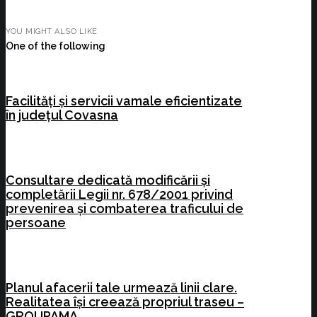
YOU MIGHT ALSO LIKE
One of the following
Facilități și servicii vamale eficientizate
în județul Covasna
Consultare dedicată modificării și
completării Legii nr. 678/2001 privind
prevenirea și combaterea traficului de
persoane
Planul afacerii tale urmează linii clare.
Realitatea își creează propriul traseu –
GROUPAMA