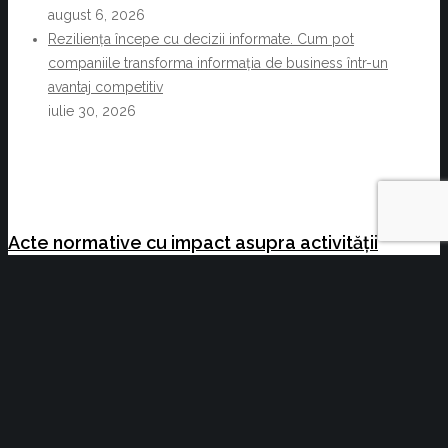
august 6, 2026
Reziliența începe cu decizii informate. Cum pot
companiile transforma informația de business într-un
avantaj competitiv
iulie 30, 2026
Acte normative cu impact asupra activității
C.C.I. Brașov și a membrilor acesteia
Oportunități de afaceri UCRAINA
Copyright © 2014-2021 - Camera de Comerț