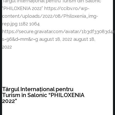
Târgul Internațional pentru Turism din Salonic
“PHILOXENIA 2022”
https://ccibv.ro/wp-
content/uploads/2022/08/Philoxenia_img-
rep.jpg
1182
1064
https://secure.gravatar.com/avatar/1b3df3308
s=96&d=mm&r=g
august 18, 2022
august 18,
2022
Târgul Internațional pentru
Turism în Salonic “PHILOXENIA
2022”