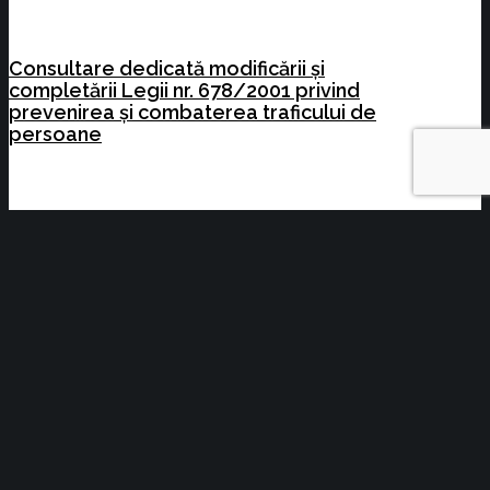
Consultare dedicată modificării și
completării Legii nr. 678/2001 privind
prevenirea și combaterea traficului de
persoane
Planul afacerii tale urmează linii clare.
Realitatea își creează propriul traseu –
GROUPAMA
Elita business-ului brașovean, celebrată la
Gala Excelenței în Afaceri 2026 – Ediția
Aniversară