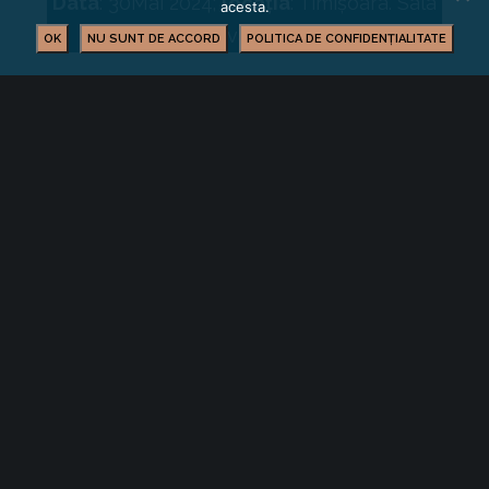
Data
: 30Mai 2024;
locația
: Timișoara. Sala
acesta.
Polivalentă
OK
NU SUNT DE ACCORD
POLITICA DE CONFIDENȚIALITATE
BUSINESS
YOU MIGHT ALSO LIKE
One of the following