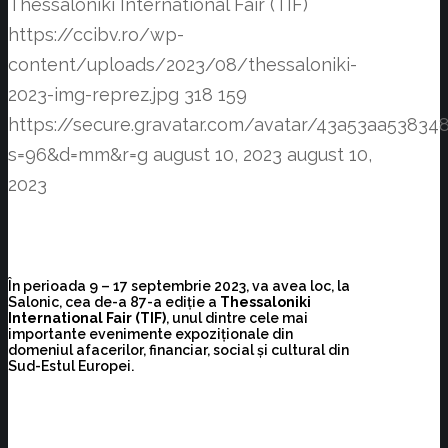
Thessaloniki International Fair (TIF)
https://ccibv.ro/wp-
content/uploads/2023/08/thessaloniki-
2023-img-reprez.jpg
318
159
https://secure.gravatar.com/avatar/43a53aa538
s=96&d=mm&r=g
august 10, 2023
august 10,
2023
În perioada 9 – 17 septembrie 2023, va avea loc, la
Salonic, cea de-a 87-a ediție a
Thessaloniki
International Fair (TIF)
, unul dintre cele mai
importante evenimente expoziționale din
domeniul afacerilor, financiar, social și cultural din
Sud-Estul Europei.