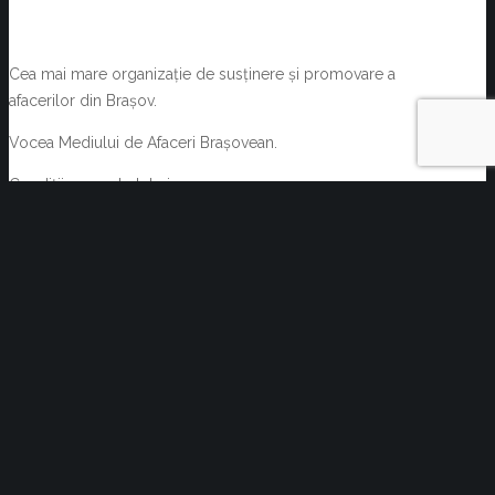
Cea mai mare organizație de susținere și promovare a
afacerilor din Brașov.
Vocea Mediului de Afaceri Brașovean.
Condiții generale tehnice
Termeni și condiții
NOUTĂȚI
Oportunități de afaceri prin Rețeaua EEN
august 6, 2026
Acte normative cu impact asupra activității C.C.I.
Brașov și a membrilor acesteia 29.07.2026-
05.08.2026
august 6, 2026
Reziliența începe cu decizii informate. Cum pot
companiile transforma informația de business într-un