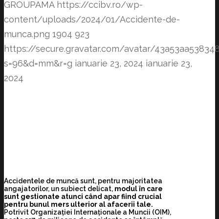
GROUPAMA
https://ccibv.ro/wp-
content/uploads/2024/01/Accidente-de-
munca.png
1904
923
https://secure.gravatar.com/avatar/43a53aa538
s=96&d=mm&r=g
ianuarie 23, 2024
ianuarie 23,
2024
Accidentele de muncă sunt, pentru majoritatea
angajatorilor, un subiect delicat,
modul în care
sunt gestionate atunci când apar fiind crucial
pentru bunul mers ulterior al afacerii tale.
Potrivit Organizației Internaționale a Muncii (OIM),