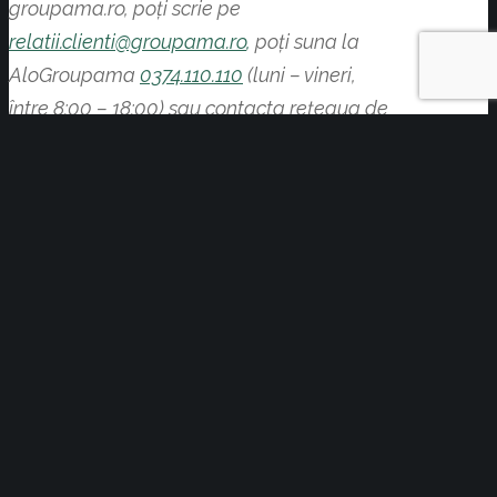
groupama.ro
, poţi scrie pe
relatii.clienti@groupama.ro
,
poți suna la
AloGroupama
0374.110.110
(luni – vineri,
între 8:00 – 18:00) sau contacta reţeaua de
vânzători și parteneri Groupama.
BUSINESS
YOU MIGHT ALSO LIKE
One of the following
Facilități și servicii vamale eficientizate
în județul Covasna