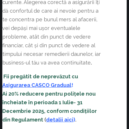
curente. Alegerea corectă a asigurării îți
dă confortul de care ai nevoie pentru a
te concentra pe bunul mers al afacerii,
vei depăși mai ușor eventualele
probleme, atât din punct de vedere
financiar, cât și din punct de vedere al
timpului necesar remedierii daunelor, iar
business-ul tău va avea continuitate
.
Fii pregătit de neprevăzut cu
Asigurarea
CASCO Gradu
al
!
Ai 20% reducere pentru polițele nou
încheiate în perioada 1 Iulie- 31
Decembrie 2025, conform condițiilor
din Regulament
(
detalii aici
)
.