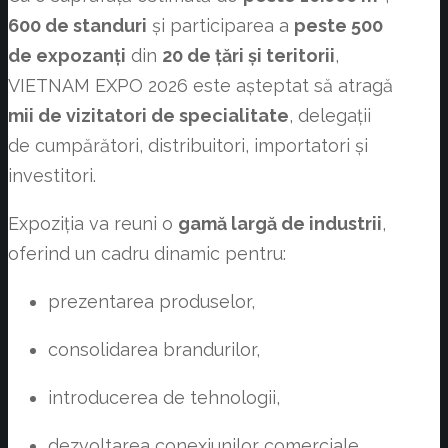
600 de standuri
și participarea a
peste 500
de expozanți
din
20 de țări și teritorii
,
VIETNAM EXPO 2026 este așteptat să atragă
mii de vizitatori de specialitate
, delegații
de cumpărători, distribuitori, importatori și
investitori.
Expoziția va reuni o
gamă largă de industrii
,
oferind un cadru dinamic pentru:
prezentarea produselor,
consolidarea brandurilor,
introducerea de tehnologii,
dezvoltarea conexiunilor comerciale