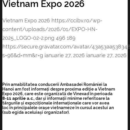
Vietnam Expo 2026
Vietnam Expo 2026
https://ccibv.ro/wp-
content/uploads/2026/01/EXPO-HN-
2025_LOGO-02-2.png
496
189
https://secure.gravatar.com/avatar/43a53aa538
s=96&d=mm&r=g
ianuarie 27, 2026
ianuarie 27, 2026
Prin amabilitatea conducerii Ambasadei României la
Hanoi am fost informați despre proxima ediție a Vietnam
Expo 2026, care este organizată de Vinexad în perioada
8-11 aprilie a.c
., dar și informații minime referitoare la
târgurile și expoziționale internaționale care vor avea
loc în principalele orașe vietnameze în cursul acestui an
(sub egida aceluiași organizator).