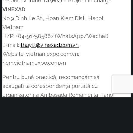
respectiv:
Julie Ta (Ms.)
– Project in charge
VINEXAD
No.9 Dinh Le St., Hoan Kiem Dist., Hanoi,
Vietnam
H/P: +84-912585882 (WhatsApp/Wechat)
E-mail:
thuytt@vinexad.com.vn
Website: vietnamexpo.com.vn;
hcm.vietnamexpo.com.vn
Pentru bună practică, recomandăm să
adăugați la corespondența purtată cu
organizatorii și Ambasada României la Hanoi,
respectiv
hanoi@mae.ro
.