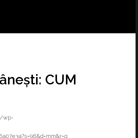
mânești: CUM
o/wp-
f76a07e3a?s=96&d=mm&r=g