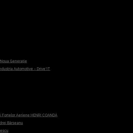
u Noua Generație
 Industria Automotive – Drive*IT
iei Forțelor Aeriene HENRI COANDĂ
ndrei Bârseanu
cescu