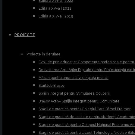
Ediția a XVI-a | 2022
Edița a XV-a | 2021
Ediția a XIV-a | 2019
PROIECTE
Proiecte în derulare
Evoluție prin educație: Competențe profesionale pentr
Dezvoltarea Abilităților Digitale pentru Profesioniștii din
Măsuri pentru tineri activi pe piața muncii
StartJob Brașov
Sprijin Integrat pentru Stimularea Ocupării
Brașov Activ- Sprijin Integrat pentru Comunitate
Stagii de practică pentru Colegiul Țara Bârsei Prejmer
Stagii de practică de calitate pentru studenții Academ
Stagii de practică pentru Colegiul Național Economic A
Stagii de practică pentru Liceul Tehnologic Nicolae Băl