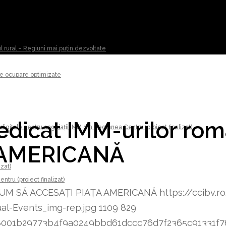
ul rural – Regiuni mai puțin dezvoltate
 de ocupare optimizate
edicat IMM-urilor ro
digitale pentru angajații IMM din Regiunea Centru (proiect finalizat)
 AMERICANĂ
t)
izat)
tru (proiect finalizat)
i: CUM SĂ ACCESAȚI PIAȚA AMERICANĂ
https://ccibv.r
l-Events_img-rep.jpg
1109
829
8348001b29773b4f9a0249bbd61dccc76d7f2365c91331