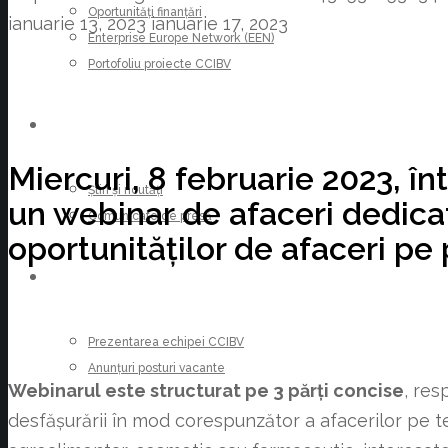
Oportunități finanțări
ianuarie 13, 2023
ianuarie 17, 2023
Enterprise Europe Network (EEN)
Portofoliu proiecte CCIBV
ȘTIRI
Miercuri, 8 februarie 2023, în
Știri și noutăți
un webinar de afaceri dedica
Comunicate de presă
oportunităților de afaceri pe
CARIERE
Prezentarea echipei CCIBV
Anunțuri posturi vacante
Webinarul este structurat pe 3 părți concise
, res
desfășurării în mod corespunzător a afacerilor pe 