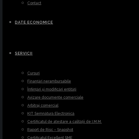
Contact
DATE ECONOMICE
SERVICII
Cursuri
Finanțări nerambursabile
Înființări și modificări entități
Avizare documente comerciale
Arbitraj comercial
KIT Semnătură Electronică
Certificatul de atestare a calității de I.M.M.
Raport de Risc – Snapshot
Certificatul Excellent SME