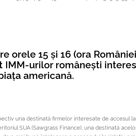
tre orele 15 și 16 (ora Români
t IMM-urilor românești intere
 piața americană.
pectiv una destinată firmelor interesate de accesul la
teritoriul SUA (Sawgrass Finance), una destinată ace