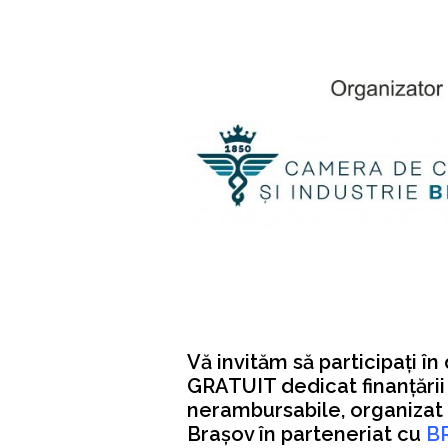
Vă invităm să participați î
GRATUIT dedicat finanțării 
nerambursabile, organizat
Brașov în parteneriat cu
B