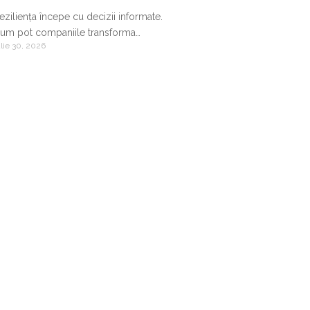
eziliența începe cu decizii informate.
um pot companiile transforma
ulie 30, 2026
nformația de business într-un avantaj
ompetitiv