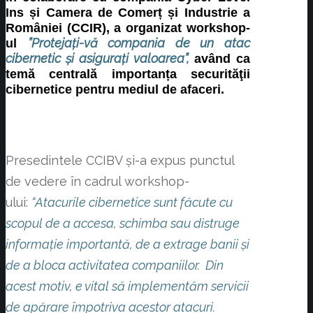
Ins și Camera de Comerț și Industrie a
României (CCIR), a organizat workshop-
”Protejați-vă compania de un atac
ul
cibernetic și asigurați valoarea”,
având ca
temă centrală importanța securităţii
cibernetice pentru mediul de afaceri.
Presedintele CCIBV și-a expus punctul
de vedere în cadrul workshop-
ului:
“Atacurile cibernetice sunt făcute cu
scopul de a accesa, schimba sau distruge
informație importantă, de a extrage banii și
de a bloca activitatea companiilor.
Din
acest motiv, e vital să implementăm servicii
de apărare împotriva acestor atacuri.