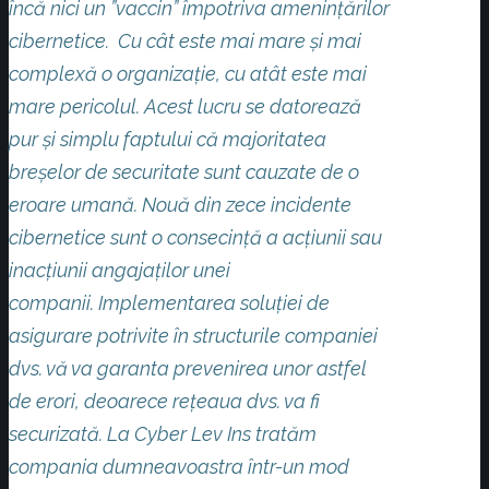
încă nici un ”vaccin” împotriva amenințărilor
cibernetice.
Cu cât este mai mare și mai
complexă o organizație, cu atât este mai
mare pericolul. Acest lucru se datorează
pur și simplu faptului că majoritatea
breșelor de securitate sunt cauzate de o
eroare umană. Nouă din zece incidente
cibernetice sunt o consecință a acțiunii sau
inacțiunii angajaților unei
companii.
Implementarea soluției de
asigurare potrivite în structurile companiei
dvs. vă va garanta prevenirea unor astfel
de erori, deoarece rețeaua dvs. va fi
securizată.
La Cyber Lev Ins tratăm
compania dumneavoastra într-un mod