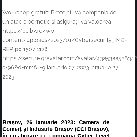
Workshop gratuit: Protejați-vă compania de
un atac cibernetic și asigurați-vă valoarea
https://ccibv.ro/wp-
content/uploads/2023/01/Cybersecurity_IMG-
REP.jpg
1507
1128
https://secure.gravatar.com/avatar/43a53aa538
s=96&d=mm&r=g
ianuarie 27, 2023
ianuarie 27,
2023
Brașov, 26 ianuarie 2023: Camera de
Comerț și Industrie Brașov (CCI Brașov),
în colaborare cu compania Cyber Level