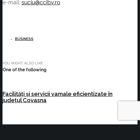
e-mail:
suciu@ccibv.ro
BUSINESS
YOU MIGHT ALSO LIKE
One of the following
Facilități și servicii vamale eficientizate în
județul Covasna
Consultare dedicată modificării și
completării Legii nr. 678/2001 privind