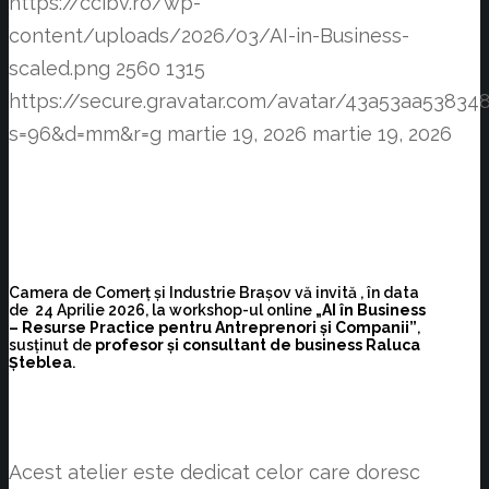
https://ccibv.ro/wp-
content/uploads/2026/03/AI-in-Business-
scaled.png
2560
1315
https://secure.gravatar.com/avatar/43a53aa538
s=96&d=mm&r=g
martie 19, 2026
martie 19, 2026
Camera de Comerț și Industrie Brașov vă invită , în data
de 24 Aprilie 2026, la workshop-ul online
„AI în Business
– Resurse Practice pentru Antreprenori și Companii”
,
susținut de
profesor și consultant de business Raluca
Șteblea
.
Acest atelier este dedicat celor care doresc