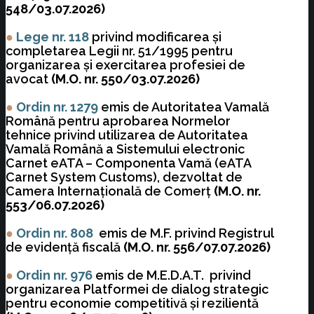
548/03.07.2026)
●
Lege nr. 118
privind modificarea şi
completarea Legii nr. 51/1995 pentru
organizarea şi exercitarea profesiei de
avocat
(M.O. nr. 550/03.07.2026)
●
Ordin nr. 1279
emis de Autoritatea Vamală
Română pentru aprobarea Normelor
tehnice privind utilizarea de Autoritatea
Vamală Română a Sistemului electronic
Carnet eATA – Componenta Vamă (eATA
Carnet System Customs), dezvoltat de
Camera Internaţională de Comerţ
(M.O. nr.
553/06.07.2026)
●
Ordin nr. 808
emis de M.F. privind Registrul
de evidență fiscală
(M.O. nr. 556/07.07.2026)
●
Ordin nr. 976
emis de M.E.D.A.T. privind
organizarea Platformei de dialog strategic
pentru economie competitivă și rezilientă