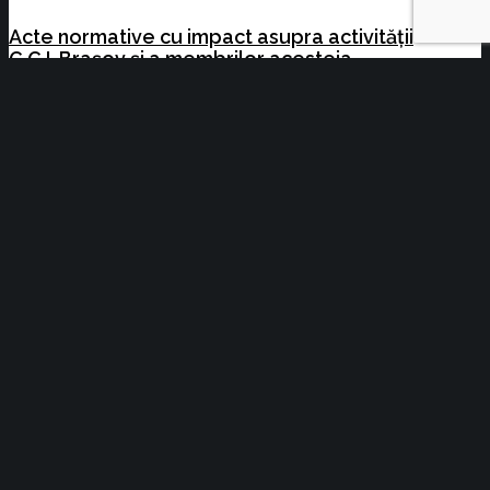
Acte normative cu impact asupra activității
C.C.I. Brașov și a membrilor acesteia
22.07.2026-29.07.2026
Acte normative cu impact asupra activității
C.C.I. Brașov și a membrilor acesteia
15.07.2026-22.07.2026
SolarEX Istanbul 2027
Cursuri la care se fac înscrieri în perioada
13.07.2026-24.07.2026