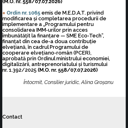
(M.O. nr. 558/07.07.2026)
●
Ordin nr. 1065
emis de M.E.D.A.T. privind
modificarea și completarea procedurii de
implementare a „Programului pentru
consolidarea IMM-urilor prin acces
îmbunătățit la finanțare — SME Eco-Tech”,
finanțat din cea de-a doua contribuție
elvețiană, în cadrul Programului de
cooperare elvețiano-român (PCER),
aprobată prin Ordinul ministrului economiei,
digitalizării, antreprenoriatului și turismului
nr. 1.392/2025
(M.O. nr. 558/07.07.2026)
Întocmit, Consilier juridic, Alina Groșanu
Contact