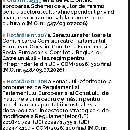
●
Ordin nr. 2939
emis de M.C. privind
aprobarea Schemei de ajutor de minimis
pentru sectorul cultural independent privind
finanţarea nerambursabilă a proiectelor
culturale
(M.O. nr. 547/03.07.2026)
●
Hotărâre nr. 107
a Senatului referitoare la
Comunicarea Comisiei către Parlamentul
European, Consiliu, Comitetul Economic şi
Social European şi Comitetul Regiunilor –
Către un al 28 – lea regim pentru
întreprinderile din UE – COM (2026) 320 final
(M.O. nr. 548/03.07.2026)
●
Hotărâre nr. 108
a Senatului referitoare la
propunerea de Regulament al
Parlamentului European şi al Consiliului de
instituire a unui cadru de măsuri pentru
accelerarea capacităţii industriale şi a
decarbonizării în sectoare strategice şi de
modificare a Regulamentelor (UE)
2018/1.724, (UE) 2024/1.735 şi (UE)
2024/3.110 – COM (2026) 100 final
(M.O. nr.