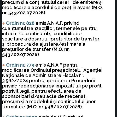
precum şi a conţinutului cererii de emitere şi
modificare a acordului de preţ în avans
(M.O.
nr. 543/02.07.2026)
●
Ordin nr. 828
emis A.N.A.F. privind
cuantumul tranzacţiilor, termenele pentru
întocmire, conţinutul şi condiţiile de
solicitare a dosarului preţurilor de transfer
şi procedura de ajustare/estimare a
preţurilor de transfer
(M.O. nr.
543/02.07.2026)
●
Ordin nr. 773
emis A.N.A.F pentru
modificarea Ordinului preşedintelui Agenţiei
Naţionale de Administrare Fiscală nr.
3.562/2024 pentru aprobarea Procedurii
privind redirecţionarea impozitului pe profit,
potrivit legii, pentru efectuarea de
sponsorizări şi/sau acte de mecenat,
precum şi a modelului şi conţinutului unor
formulare
(M.O. nr. 546/02.07.2026)