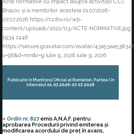
Acte normative cu impact asupra activității C.C.I.
Brașov și a membrilor acesteia 01.07.2026-
07.07.2026
https://ccibv.ro/wp-
content/uploads/2022/03/ACTE-NORMATIVE.jpg
1934
1446
https://secure.gravatar.com/avatar/43a53aa538
s=96&d=mm&r=g
iulie 9, 2026
iulie 9, 2026
Publicate în Monitorul Oficial al României, Partea I în
intervalul
01.07.2026-07.07.2026
●
Ordin nr. 827
emis A.N.A.F. pentru
aprobarea Procedurii privind emiterea şi
modificarea acordului de preţ în avans,