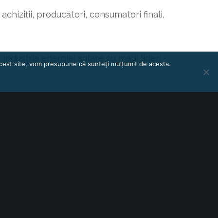
hiziții, producători, consumatori finali,
dustria energiei solare cu marii lideri
 acest site, vom presupune că sunteți mulțumit de acesta.