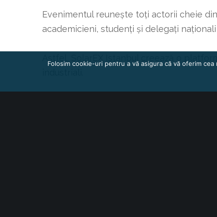
Evenimentul reunește toți actorii cheie din
academicieni, studenți și delegați naționali 
Astfel, SolarEX Istanbul creează o platfor
Folosim cookie-uri pentru a vă asigura că vă oferim cea 
industriali.
ÎNREG