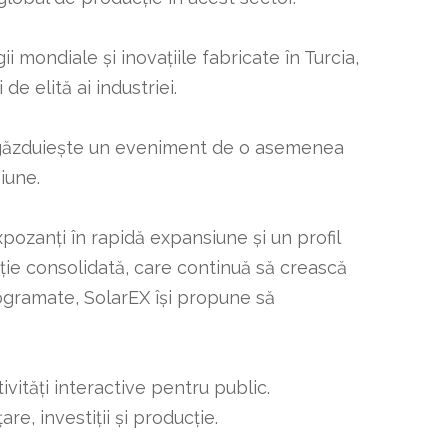
 mondiale și inovațiile fabricate în Turcia,
e elită ai industriei.
ă – găzduiește un eveniment de o asemenea
iune.
xpozanți în rapidă expansiune și un profil
ație consolidată, care continuă să crească
rogramate, SolarEX își propune să
vități interactive pentru public.
re, investiții și producție.