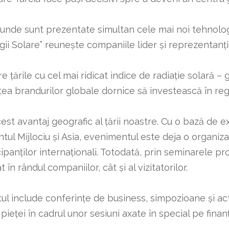
unde sunt prezentate simultan cele mai noi tehnologii
ii Solare” reunește companiile lider și reprezentanții d
re țările cu cel mai ridicat indice de radiație solar
ea brandurilor globale dornice să investească în reg
est avantaj geografic al țării noastre. Cu o bază de e
tul Mijlociu și Asia, evenimentul este deja o organiz
cipanților internaționali. Totodată, prin seminarele p
 rândul companiilor, cât și al vizitatorilor.
l include conferințe de business, simpozioane și acti
ieței în cadrul unor sesiuni axate în special pe finanța