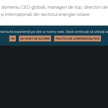
 domeniu: CEO globali, manageri de top, directori de ac
și internaționali din sectorul energiei solare.
mă emergentă de colaborare, care conectează direct in
mai bună experiență pe site-ul nostru web. Dacă continuați să utilizați
OK
NU SUNT DE ACCORD
POLITICA DE CONFIDENȚIALITATE
ISTRAREA PARTICIPĂRII
DESPRE SOLAREX 2027
BUSINESS
OPORTUNITĂȚI DE AFACERI