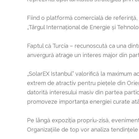
Fiind o platformă comercială de referință, 
„Târgul Internațional de Energie și Tehnolog
Faptul că Turcia – recunoscută ca una dint
anvergură atrage un interes major din part
„SolarEX Istanbul” valorifică la maximum ac
extrem de atractiv pentru piețele din Orien
datorită interesului masiv din partea parti
promoveze importanța energiei curate atât în
Pe lângă expoziția propriu-zisă, evenimentu
Organizațiile de top vor analiza tendințele p