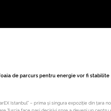
foaia de parcurs pentru energie vor fi stabilite 
arEX Istanbul” – prima și singura expoziție din țara n
re Turcia face pași decisivi spre a deveni un centru 