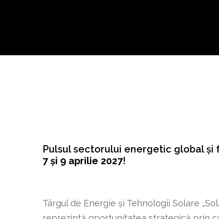
Pulsul sectorului energetic global și 
7 și 9 aprilie 2027
!
Târgul de Energie și Tehnologii Solare „Sol
reprezintă oportunitatea strategică prin ca