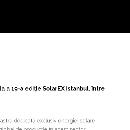
la a 19-a ediție
SolarEX Istanbul, între
oastră dedicată exclusiv energiei solare –
global de producție în acest sector.