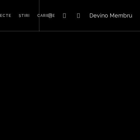
Devino Membru
IECTE
ȘTIRI
CARIERE