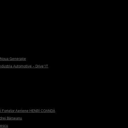
u Noua Generație
 Industria Automotive – Drive*IT
iei Forțelor Aeriene HENRI COANDĂ
ndrei Bârseanu
cescu