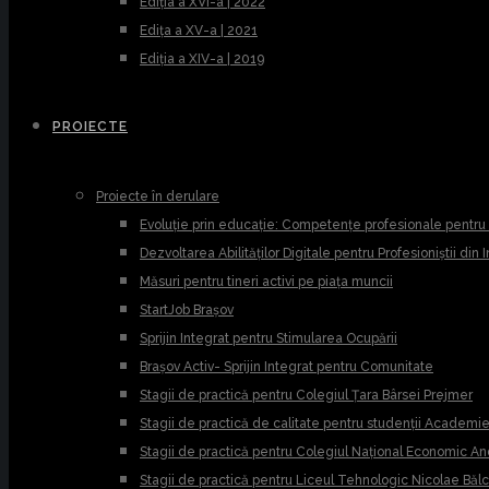
Ediția a XVI-a | 2022
Edița a XV-a | 2021
Ediția a XIV-a | 2019
PROIECTE
Proiecte în derulare
Evoluție prin educație: Competențe profesionale pentr
Dezvoltarea Abilităților Digitale pentru Profesioniștii din
Măsuri pentru tineri activi pe piața muncii
StartJob Brașov
Sprijin Integrat pentru Stimularea Ocupării
Brașov Activ- Sprijin Integrat pentru Comunitate
Stagii de practică pentru Colegiul Țara Bârsei Prejmer
Stagii de practică de calitate pentru studenții Academ
Stagii de practică pentru Colegiul Național Economic A
Stagii de practică pentru Liceul Tehnologic Nicolae Băl