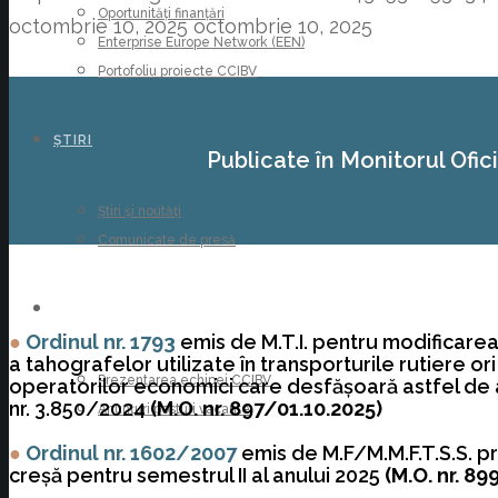
Oportunități finanțări
octombrie 10, 2025
octombrie 10, 2025
Enterprise Europe Network (EEN)
Portofoliu proiecte CCIBV
ȘTIRI
Publicate în Monitorul Ofici
Știri și noutăți
Comunicate de presă
CARIERE
●
Ordinul nr. 1793
emis de M.T.I. pentru modificarea
a tahografelor utilizate în transporturile rutiere 
Prezentarea echipei CCIBV
operatorilor economici care desfăşoară astfel de act
nr. 3.850/2024
(M.O. nr. 897/01.10.2025)
Anunțuri posturi vacante
●
Ordinul nr. 1602/2007
emis de M.F/M.M.F.T.S.S. p
creşă pentru semestrul II al anului 2025
(M.O. nr. 89