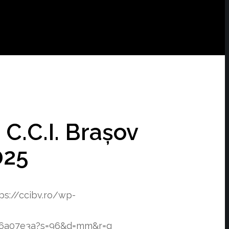
 C.C.I. Brașov
025
ps://ccibv.ro/wp-
f76a07e3a?s=96&d=mm&r=g