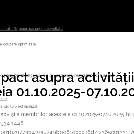
ul rural – Regiuni mai puțin dezvoltate
 de ocupare optimizate
act asupra activității
digitale pentru angajații IMM din Regiunea Centru (proiect finalizat)
eia 01.10.2025-07.10.2
t)
izat)
tru (proiect finalizat)
așov și a membrilor acesteia 01.10.2025-07.10.2025
htt
1934
1446
8348001b29773b4f9a0249bbd61dccc76d7f2365c91331