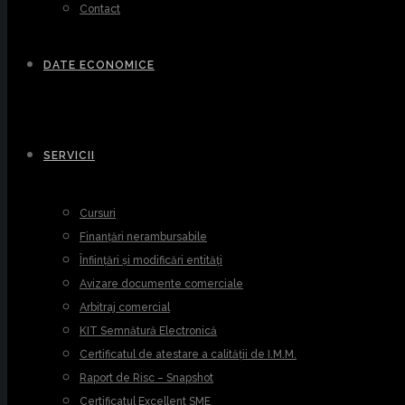
Contact
DATE ECONOMICE
SERVICII
Cursuri
Finanțări nerambursabile
Înființări și modificări entități
Avizare documente comerciale
Arbitraj comercial
KIT Semnătură Electronică
Certificatul de atestare a calității de I.M.M.
Raport de Risc – Snapshot
Certificatul Excellent SME