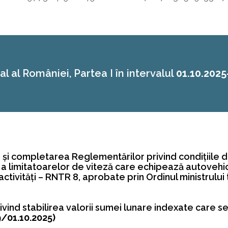
al al României, Partea I în intervalul
01.10.2025
 şi completarea Reglementărilor privind condiţiile de
ori a limitatoarelor de viteză care echipează autoveh
ivităţi – RNTR 8, aprobate prin Ordinul ministrului tr
rivind stabilirea valorii sumei lunare indexate care 
9/01.10.2025)