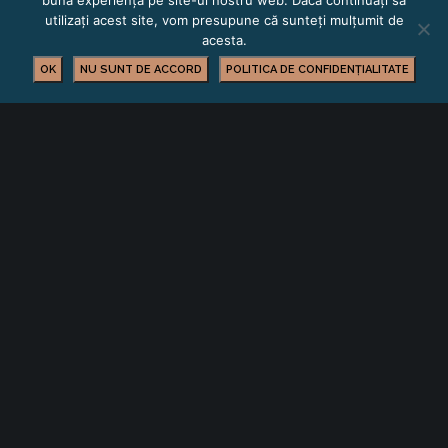
bună experiență pe site-ul nostru web. Dacă continuați să
utilizați acest site, vom presupune că sunteți mulțumit de
acesta.
OK
NU SUNT DE ACCORD
POLITICA DE CONFIDENȚIALITATE
FORMARE PROFESIONALĂ
YOU MIGHT ALSO LIKE
One of the following