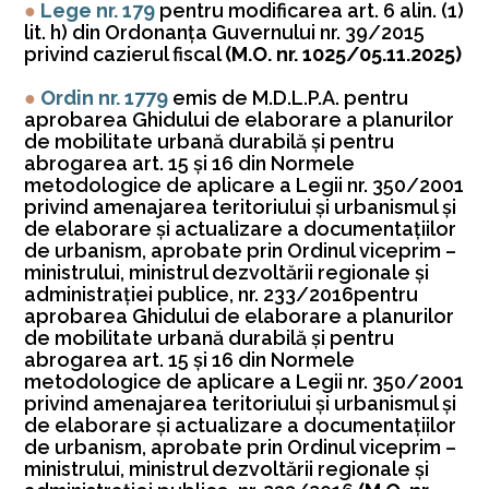
●
Lege nr. 179
pentru modificarea art. 6 alin. (1)
lit. h) din Ordonanţa Guvernului nr. 39/2015
privind cazierul fiscal
(M.O. nr. 1025/05.11.2025)
●
Ordin nr. 1779
emis de M.D.L.P.A. pentru
aprobarea Ghidului de elaborare a planurilor
de mobilitate urbană durabilă şi pentru
abrogarea art. 15 şi 16 din Normele
metodologice de aplicare a Legii nr. 350/2001
privind amenajarea teritoriului şi urbanismul şi
de elaborare şi actualizare a documentaţiilor
de urbanism, aprobate prin Ordinul viceprim –
ministrului, ministrul dezvoltării regionale şi
administraţiei publice, nr. 233/2016pentru
aprobarea Ghidului de elaborare a planurilor
de mobilitate urbană durabilă şi pentru
abrogarea art. 15 şi 16 din Normele
metodologice de aplicare a Legii nr. 350/2001
privind amenajarea teritoriului şi urbanismul şi
de elaborare şi actualizare a documentaţiilor
de urbanism, aprobate prin Ordinul viceprim –
ministrului, ministrul dezvoltării regionale şi