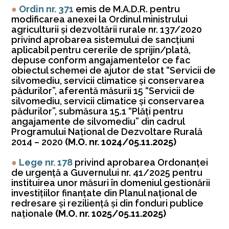
●
Ordin nr. 371
emis de M.A.D.R. pentru
modificarea anexei la Ordinul ministrului
agriculturii şi dezvoltării rurale nr. 137/2020
privind aprobarea sistemului de sancţiuni
aplicabil pentru cererile de sprijin/plată,
depuse conform angajamentelor ce fac
obiectul schemei de ajutor de stat “Servicii de
silvomediu, servicii climatice şi conservarea
pădurilor”, aferentă măsurii 15 “Servicii de
silvomediu, servicii climatice şi conservarea
pădurilor”, submăsura 15.1 “Plăţi pentru
angajamente de silvomediu” din cadrul
Programului Naţional de Dezvoltare Rurală
2014 – 2020
(M.O. nr. 1024/05.11.2025)
●
Lege nr. 178
privind aprobarea Ordonanţei
de urgenţă a Guvernului nr. 41/2025 pentru
instituirea unor măsuri în domeniul gestionării
investiţiilor finanţate din Planul naţional de
redresare şi rezilienţă şi din fonduri publice
naţionale
(M.O. nr. 1025/05.11.2025)