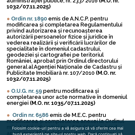
administraţiei publice, nr. 233/2016
(M.O. nr.
1032/07.11.2025)
●
Ordin nr. 1890
emis de A.N.C.P. pentru
modificarea şi completarea Regulamentului
privind autorizarea şi recunoaşterea
autorizării persoanelor fizice şi juridice în
vederea realizării şi verificării lucrărilor de
specialitate în domeniul cadastrului,
geodeziei şi cartografiei pe teritoriul
României, aprobat prin Ordinul directorului
general al Agenţiei Naţionale de Cadastru şi
Publicitate Imobiliară nr. 107/2010
(M.O. nr.
1032/07.11.2025)
●
O.U.G. nr. 59
pentru modificarea şi
completarea unor acte normative în domeniul
energiei
(M.O. nr. 1035/07.11.2025)
●
Ordin nr. 6586
emis de M.E.C. pentru
modificarea şi completarea anexei la Ordinul
ministrului educaţiei nr. 4.620/2024 privind
Folosim cookie-uri pentru a vă asigura că vă oferim cea mai
aprobarea Metodologiei de recunoaştere şi
bună experiență pe site-ul nostru web. Dacă continuați să