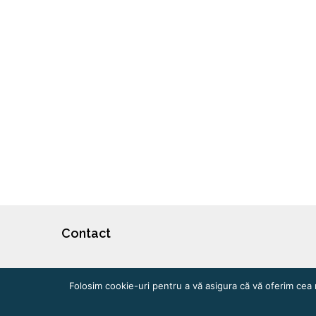
R
Contact
Folosim cookie-uri pentru a vă asigura că vă oferim cea 