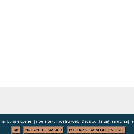
mai bună experiență pe site-ul nostru web. Dacă continuați să utilizați
OK
NU SUNT DE ACCORD
POLITICA DE CONFIDENȚIALITATE