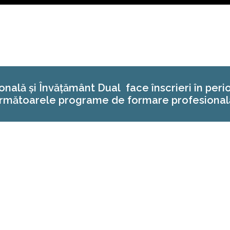
ală și Învățământ Dual face înscrieri în per
rmătoarele programe de formare profesional
 TEHNOLOGIEI INFORMAȚIEI CA INSTRUMENT DE ÎN