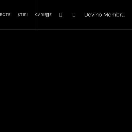
Devino Membru
IECTE
ȘTIRI
CARIERE