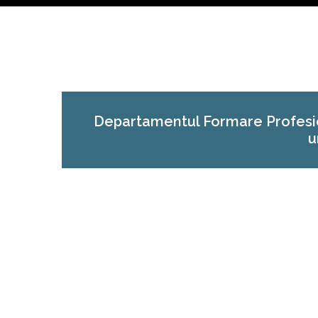
Departamentul Formare Profesion
u
COMPETENȚĂ ANTREPRENORIALĂ
COMPETENŢE DIGITALE DE UTILIZARE A
PRIM AJUTOR
CONTABIL