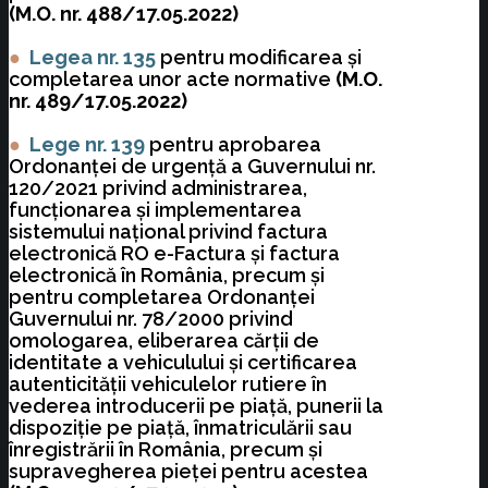
(M.O. nr. 488/17.05.2022)
●
Legea nr. 135
pentru modificarea şi
completarea unor acte normative
(M.O.
nr. 489/17.05.2022)
●
Lege nr. 139
pentru aprobarea
Ordonanţei de urgenţă a Guvernului nr.
120/2021 privind administrarea,
funcţionarea şi implementarea
sistemului naţional privind factura
electronică RO e-Factura şi factura
electronică în România, precum şi
pentru completarea Ordonanţei
Guvernului nr. 78/2000 privind
omologarea, eliberarea cărţii de
identitate a vehiculului şi certificarea
autenticităţii vehiculelor rutiere în
vederea introducerii pe piaţă, punerii la
dispoziţie pe piaţă, înmatriculării sau
înregistrării în România, precum şi
supravegherea pieţei pentru acestea