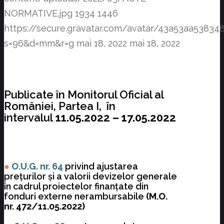
NORMATIVE.jpg
1934
1446
https://secure.gravatar.com/avatar/43a53aa538
s=96&d=mm&r=g
mai 18, 2022
mai 18, 2022
Publicate în Monitorul Oficial al
României, Partea I, în
intervalul
11.05.2022 – 17.05.2022
●
O.U.G. nr. 64
privind ajustarea
preţurilor şi a valorii devizelor generale
în cadrul proiectelor finanţate din
fonduri externe nerambursabile
(M.O.
nr. 472/11.05.2022)