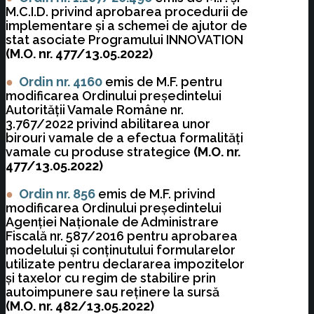
M.C.I.D. privind aprobarea procedurii de
implementare şi a schemei de ajutor de
stat asociate Programului INNOVATION
(M.O. nr. 477/13.05.2022)
●
Ordin nr. 4160
emis de M.F. pentru
modificarea Ordinului preşedintelui
Autorităţii Vamale Române nr.
3.767/2022 privind abilitarea unor
birouri vamale de a efectua formalităţi
vamale cu produse strategice
(M.O. nr.
477/13.05.2022)
●
Ordin nr. 856
emis de M.F. privind
modificarea Ordinului preşedintelui
Agenţiei Naţionale de Administrare
Fiscală nr. 587/2016 pentru aprobarea
modelului şi conţinutului formularelor
utilizate pentru declararea impozitelor
şi taxelor cu regim de stabilire prin
autoimpunere sau reţinere la sursă
(M.O. nr. 482/13.05.2022)