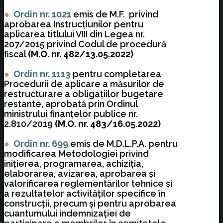
●
Ordin nr. 1021
emis de M.F. privind
aprobarea Instrucţiunilor pentru
aplicarea titlului VIII din Legea nr.
207/2015 privind Codul de procedură
fiscal
(M.O. nr. 482/13.05.2022)
●
Ordin nr. 1113
pentru completarea
Procedurii de aplicare a măsurilor de
restructurare a obligaţiilor bugetare
restante, aprobată prin Ordinul
ministrului finanţelor publice nr.
2.810/2019
(M.O. nr. 483/16.05.2022)
●
Ordin nr. 699
emis de M.D.L.P.A. pentru
modificarea Metodologiei privind
iniţierea, programarea, achiziţia,
elaborarea, avizarea, aprobarea şi
valorificarea reglementărilor tehnice şi
a rezultatelor activităţilor specifice în
construcţii, precum şi pentru aprobarea
cuantumului indemnizaţiei de