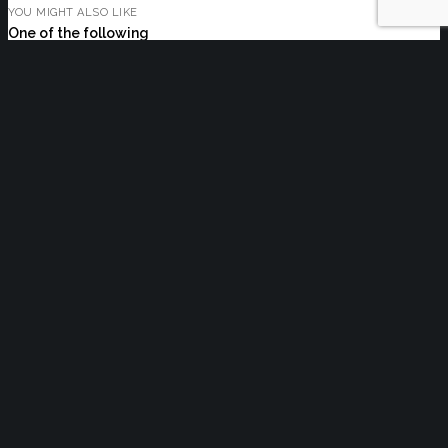
YOU MIGHT ALSO LIKE
One of the following
Acte normative cu impact asupra
activității C.C.I. Brașov și a membrilor
acesteia 29.07.2026-05.08.2026
Acte normative cu impact asupra
activității C.C.I. Brașov și a membrilor
acesteia 22.07.2026-29.07.2026
Acte normative cu impact asupra
activității C.C.I. Brașov și a membrilor
acesteia 15.07.2026-22.07.2026