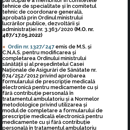
participare a membrilor în comitetele
tehnice de specialitate şi în comitetul
tehnic de coordonare generală,
aprobată prin Ordinul ministrului
lucrărilor publice, dezvoltării şi
administraţiei nr. 3.363/2020
(M.O. nr.
487/17.05.2022)
●
Ordin nr. 1327/247
emis de M.S. și
C.N.A.S. pentru modificarea şi
completarea Ordinului ministrului
sănătăţii şi al preşedintelui Casei
Naţionale de Asigurări de Sănătate nr.
674/252/2012 privind aprobarea
formularului de prescripţie medicală
electronică pentru medicamente cu şi
fără contribuţie personală în
tratamentul ambulatoriu şi a Normelor
metodologice privind utilizarea şi
modul de completare a formularului de
prescripţie medicală electronică pentru
medicamente cu şi fără contribuţie
personală în tratamentul ambulatoriu