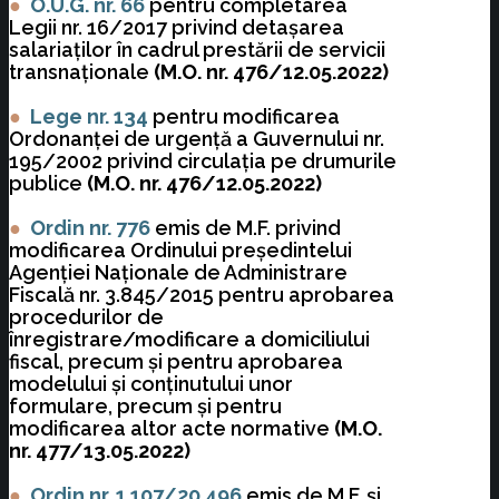
●
O.U.G. nr. 66
pentru completarea
Legii nr. 16/2017 privind detaşarea
salariaţilor în cadrul prestării de servicii
transnaţionale
(M.O. nr. 476/12.05.2022)
●
Lege nr. 134
pentru modificarea
Ordonanţei de urgenţă a Guvernului nr.
195/2002 privind circulaţia pe drumurile
publice
(M.O. nr. 476/12.05.2022)
●
Ordin nr. 776
emis de M.F. privind
modificarea Ordinului preşedintelui
Agenţiei Naţionale de Administrare
Fiscală nr. 3.845/2015 pentru aprobarea
procedurilor de
înregistrare/modificare a domiciliului
fiscal, precum şi pentru aprobarea
modelului şi conţinutului unor
formulare, precum şi pentru
modificarea altor acte normative
(M.O.
nr. 477/13.05.2022)
●
Ordin nr.
1.107/20.496
emis de M.F. și