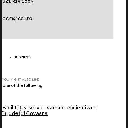
021 319 1885
bcm@ccir.ro
BUSINESS
YOU MIGHT ALSO LIKE
One of the following
Facilități și servicii vamale eficientizate
în județul Covasna