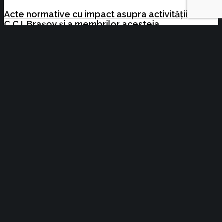
Acte normative cu impact asupra activității
C.C.I. Brașov și a membrilor acesteia
Curs: OPERATOR INTRODUCERE, VALIDARE
ȘI PRELUCRARE DATE
Copyright © 2014-2021 - Camera de Comerț
și Industrie Brașov | created by
Noyk
ACASA
DESPRE NOI
CCI Brașov
Colegiul de conducere
Conducere Executiva