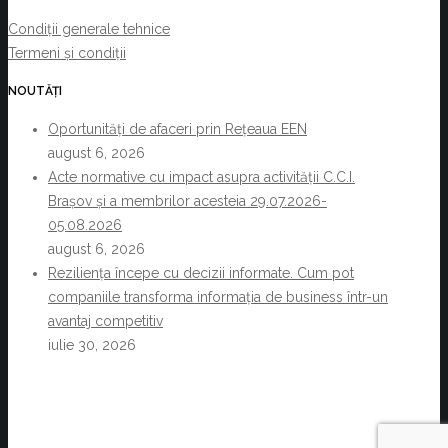
Condiții generale tehnice
Termeni și condiții
NOUTĂȚI
Oportunități de afaceri prin Rețeaua EEN
august 6, 2026
Acte normative cu impact asupra activității C.C.I.
Brașov și a membrilor acesteia 29.07.2026-
05.08.2026
august 6, 2026
Reziliența începe cu decizii informate. Cum pot
companiile transforma informația de business într-un
avantaj competitiv
iulie 30, 2026