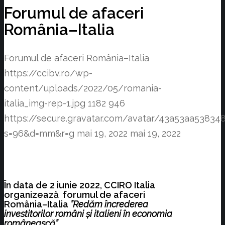
Forumul de afaceri
România–Italia
Forumul de afaceri România–Italia
https://ccibv.ro/wp-
content/uploads/2022/05/romania-
italia_img-rep-1.jpg
1182
946
https://secure.gravatar.com/avatar/43a53aa538
s=96&d=mm&r=g
mai 19, 2022
mai 19, 2022
În data de 2 iunie 2022, CCIRO Italia
organizează forumul de afaceri
România–Italia
”Redăm încrederea
investitorilor români și italieni în economia
românească”