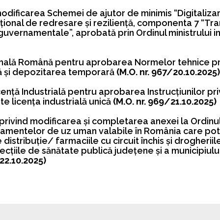
modificarea Schemei de ajutor de minimis “Digitalizar
onal de redresare şi rezilienţă, componenta 7 “Trans
guvernamentale”, aprobată prin Ordinul ministrului in
mală Română pentru aprobarea Normelor tehnice p
mă şi depozitarea temporară
(M.O. nr. 967/20.10.2025)
enţă Industrială pentru aprobarea Instrucţiunilor pri
ite licenţa industrială unică
(M.O. nr. 969/21.10.2025)
 privind modificarea și completarea anexei la Ordinul
mentelor de uz uman valabile în România care pot f
istribuție/ farmaciile cu circuit închis și drogheriile
cțiile de sănătate publică județene și a municipiului
/22.10.2025)