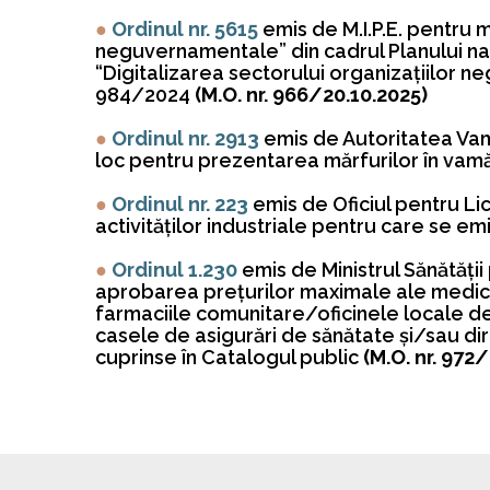
●
Ordinul nr. 5615
emis de M.I.P.E. pentru 
neguvernamentale” din cadrul Planului naţi
“Digitalizarea sectorului organizaţiilor ne
984/2024
(M.O. nr. 966/20.10.2025)
●
Ordinul nr. 2913
emis de Autoritatea Va
loc pentru prezentarea mărfurilor în va
●
Ordinul nr. 223
emis de Oficiul pentru Lic
activităţilor industriale pentru care se em
●
Ordinul 1.230
emis de Ministrul Sănătăţii
aprobarea prețurilor maximale ale medica
farmaciile comunitare/oficinele locale de d
casele de asigurări de sănătate și/sau dire
cuprinse în Catalogul public
(M.O. nr. 972