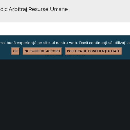
idic Arbitraj Resurse Umane
mai bună experiență pe site-ul nostru web. Dacă continuați să utilizați
OK
NU SUNT DE ACCORD
POLITICA DE CONFIDENȚIALITATE
INFORMARE LEGISLATIVĂ
YOU MIGHT ALSO LIKE
One of the following