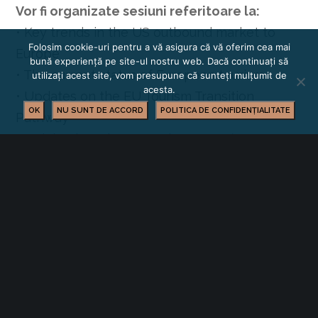
Vor fi organizate sesiuni referitoare la:
• Key trends in the US outbound market to
Folosim cookie-uri pentru a vă asigura că vă oferim cea mai
Europe
bună experiență pe site-ul nostru web. Dacă continuați să
• The current status of European tourism
utilizați acest site, vom presupune că sunteți mulțumit de
acesta.
• Updates on the EU Tourism Transition
OK
NU SUNT DE ACCORD
POLITICA DE CONFIDENȚIALITATE
Pathway
• Insights into the upcoming ETIAS (European
Travel Information and Authorisation System)
• Destin ation presentations from Eastern
European tourist boards
Înscrierile sunt deschise pana la data de 14
noiembrie 2025
prin adresa de internet:
https://celestina.eventsair.com/europe-
connect-usa-2025/