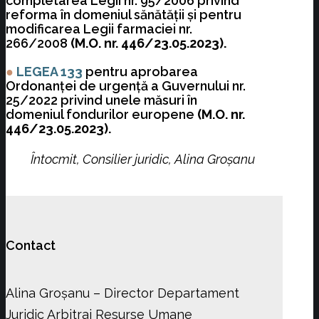
completarea Legii nr. 95/2006 privind
reforma în domeniul sănătății și pentru
modificarea Legii farmaciei nr.
266/2008
(M.O. nr. 446/23.05.2023).
●
LEGEA 133
pentru aprobarea
Ordonanței de urgență a Guvernului nr.
25/2022 privind unele măsuri în
domeniul fondurilor europene
(M.O. nr.
446/23.05.2023).
Întocmit, Consilier juridic, Alina Groșanu
Contact
Alina Groșanu – Director Departament
Juridic Arbitraj Resurse Umane