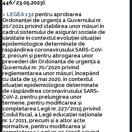
446/23.05.2023).
●
LEGEA 132
pentru aprobarea
Ordonanței de urgență a Guvernului nr.
20/2021 privind stabilirea unor măsuri în
cadrul sistemului de asigurări sociale de
sănătate în contextul evoluției situației
epidemiologice determinate de
răspândirea coronavirusului SARS-CoV-
2, precum și pentru abrogarea unor
prevederi din Ordonanța de urgență a
Guvernului nr. 70/2020 privind
reglementarea unor măsuri, începând
cu data de 15 mai 2020, în contextul
situației epidemiologice determinate
de răspândirea coronavirusului SARS-
CoV-2, pentru prelungirea unor
termene, pentru modificarea și
completarea Legii nr. 227/2015 privind
Codul fiscal, a Legii educației naționale
nr. 1/2011, precum și a altor acte
normative, pentru modificarea și