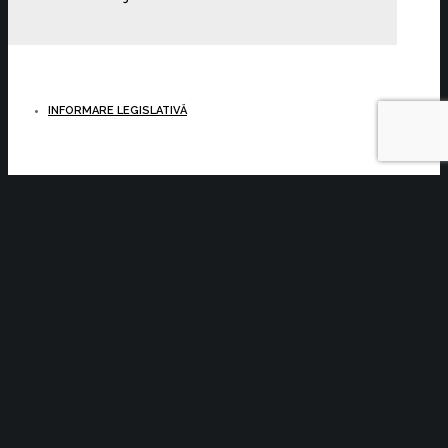
INFORMARE LEGISLATIVĂ
YOU MIGHT ALSO LIKE
One of the following
Acte normative cu impact asupra
activității C.C.I. Brașov și a membrilor
acesteia 29.07.2026-05.08.2026
Acte normative cu impact asupra
activității C.C.I. Brașov și a membrilor