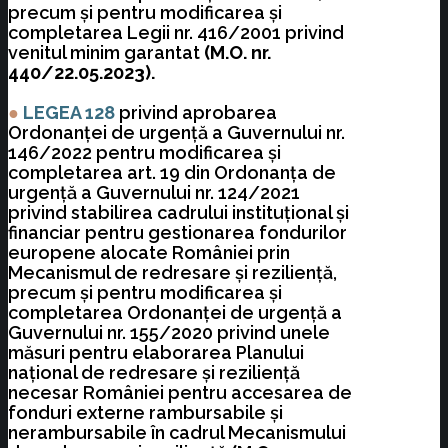
precum şi pentru modificarea şi
completarea Legii nr. 416/2001 privind
venitul minim garantat
(M.O. nr.
440/22.05.2023).
●
LEGEA 128
privind aprobarea
Ordonanţei de urgenţă a Guvernului nr.
146/2022 pentru modificarea şi
completarea art. 19 din Ordonanţa de
urgenţă a Guvernului nr. 124/2021
privind stabilirea cadrului instituţional şi
financiar pentru gestionarea fondurilor
europene alocate României prin
Mecanismul de redresare şi rezilienţă,
precum şi pentru modificarea şi
completarea Ordonanţei de urgenţă a
Guvernului nr. 155/2020 privind unele
măsuri pentru elaborarea Planului
naţional de redresare şi rezilienţă
necesar României pentru accesarea de
fonduri externe rambursabile şi
nerambursabile în cadrul Mecanismului