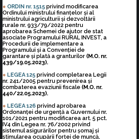
●
ORDIN nr. 1515
privind modificarea
Ordinului ministrului finanţelor şi al
ministrului agriculturii şi dezvoltării
rurale nr. 933/79/2022 pentru
aprobarea Schemei de ajutor de stat
asociate Programului RURAL INVEST, a
Procedurii de implementare a
Programului şi a Convenţiei de
garantare şi plată a granturilor
(M.O. nr.
439/19.05.2023).
●
LEGEA 125
privind completarea Legii
nr. 241/2005 pentru prevenirea şi
combaterea evaziunii fiscale
(M.O. nr.
440/22.05.2023).
●
LEGEA 126
privind aprobarea
Ordonanţei de urgenţă a Guvernului nr.
101/2021 pentru modificarea art. 5 pct.
IV4 din Legea nr. 76/2002 privind
sistemul asigurărilor pentru şomaj şi
stimularea ocupării forţei de muncă,