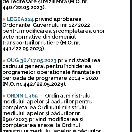
de redresare şi rezilienţă
(M.O. nr.
440/22.05.2023).
●
LEGEA 124
privind aprobarea
Ordonanţei Guvernului nr. 12/2022
pentru modificarea şi completarea unor
acte normative din domeniul
transporturilor rutiere
(M.O. nr.
441/22.05.2023).
●
OUG 36/17.05.2023
privind stabilirea
cadrului general pentru închiderea
programelor operaţionale finanţate în
perioada de programare 2014 – 2020
(M.O. nr. 442/22.05.2023).
●
ORDIN 1.365
—
Ordin al ministrului
mediului, apelor și pădurilor pentru
completarea Ordinului ministrului
mediului, apelor și pădurilor nr.
890/2023 privind modificarea și
completarea anexei la Ordinul
ministrului mediului, apelor și pădurilor