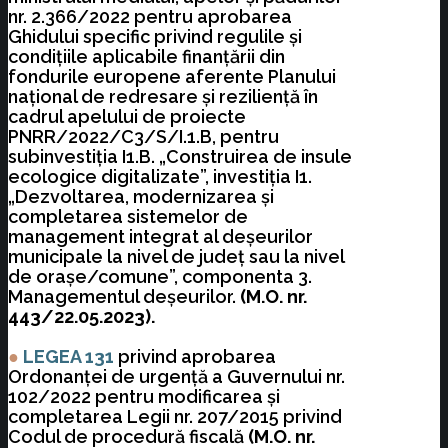
nr. 2.366/2022 pentru aprobarea
Ghidului specific privind regulile și
condițiile aplicabile finanțării din
fondurile europene aferente Planului
național de redresare și reziliență în
cadrul apelului de proiecte
PNRR/2022/C3/S/I.1.B, pentru
subinvestiția I1.B. „Construirea de insule
ecologice digitalizate”, investiția I1.
„Dezvoltarea, modernizarea și
completarea sistemelor de
management integrat al deșeurilor
municipale la nivel de județ sau la nivel
de orașe/comune”, componenta 3.
Managementul deșeurilor.
(M.O. nr.
443/22.05.2023).
●
LEGEA 131
privind aprobarea
Ordonanței de urgență a Guvernului nr.
102/2022 pentru modificarea și
completarea Legii nr. 207/2015 privind
Codul de procedură fiscală
(M.O. nr.