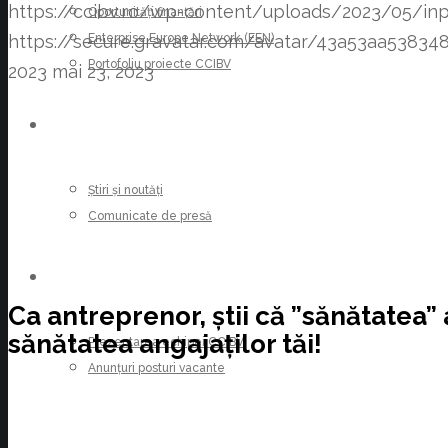
https://ccibv.ro/wp-content/uploads/2023/05/inp
Oportunități finanțări
Enterprise Europe Network (EEN)
https://secure.gravatar.com/avatar/43a53aa53
Portofoliu proiecte CCIBV
2023
mai 23, 2023
ȘTIRI
Știri și noutăți
Comunicate de presă
CARIERE
Ca antreprenor, știi că ”sănătatea” 
sănătatea angajaților tăi!
Prezentarea echipei CCIBV
Anunțuri posturi vacante