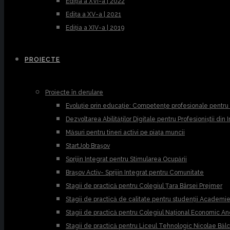
Ediția a XVI-a | 2022
Edița a XV-a | 2021
Ediția a XIV-a | 2019
PROIECTE
Proiecte în derulare
Evoluție prin educație: Competențe profesionale pentr
Dezvoltarea Abilităților Digitale pentru Profesioniștii din
Măsuri pentru tineri activi pe piața muncii
StartJob Brașov
Sprijin Integrat pentru Stimularea Ocupării
Brașov Activ- Sprijin Integrat pentru Comunitate
Stagii de practică pentru Colegiul Țara Bârsei Prejmer
Stagii de practică de calitate pentru studenții Academ
Stagii de practică pentru Colegiul Național Economic A
Stagii de practică pentru Liceul Tehnologic Nicolae Băl