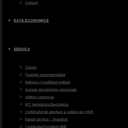
Contact
DATE ECONOMICE
SERVICII
Cursuri
Finanțări nerambursabile
Înființări și modificări entități
Avizare documente comerciale
Arbitraj comercial
KIT Semnătură Electronică
Certificatul de atestare a calității de I.M.M.
Raport de Risc – Snapshot
Certificatul Excellent SME