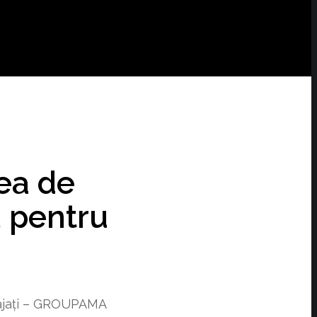
ea de
ă pentru
gajați – GROUPAMA