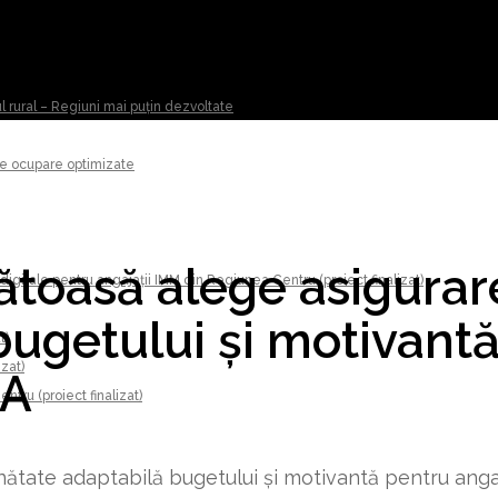
ul rural – Regiuni mai puțin dezvoltate
 de ocupare optimizate
ătoasă alege asigurar
digitale pentru angajații IMM din Regiunea Centru (proiect finalizat)
bugetului și motivant
t)
izat)
MA
tru (proiect finalizat)
nătate adaptabilă bugetului și motivantă pentru an