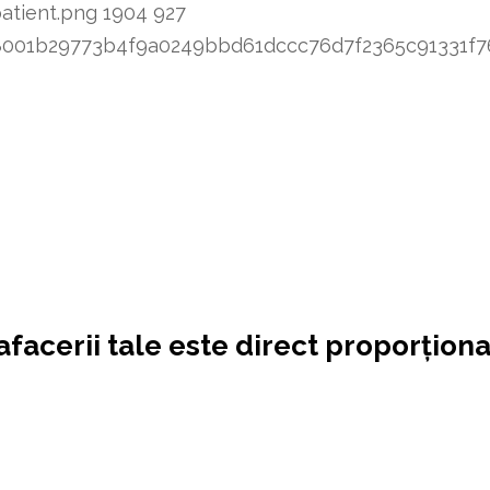
atient.png
1904
927
8348001b29773b4f9a0249bbd61dccc76d7f2365c91331
afacerii tale este direct proporționa