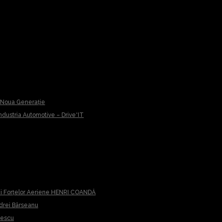
u Noua Generație
 Industria Automotive – Drive*IT
iei Forțelor Aeriene HENRI COANDĂ
ndrei Bârseanu
cescu