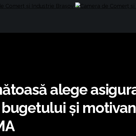
nătoasă alege asigur
 bugetului și motiva
MA