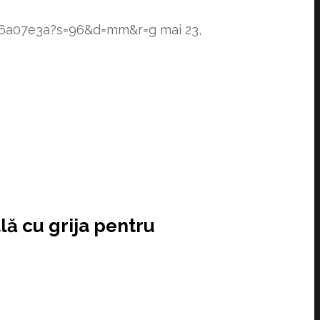
f76a07e3a?s=96&d=mm&r=g
mai 23,
lă cu grija pentru