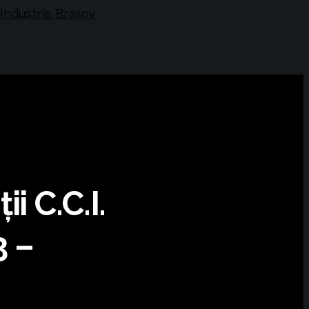
i C.C.I.
3 –