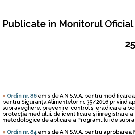
Publicate în Monitorul Oficial 
25
●
Ordin nr. 86
emis de A.N.S.V.A. pentru modificarea 
pentru Siguranţa Alimentelor nr. 35/2016
privind a
supraveghere, prevenire, control şi eradicare a boli
protecţia mediului, de identificare şi înregistrare a
metodologice de aplicare a Programului de suprav
●
Ordin nr. 84
emis de A.N.S.V.A. pentru aprobarea No