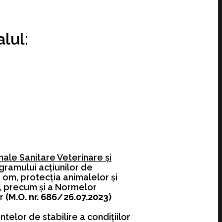
alul:
nale Sanitare Veterinare şi
ramului acţiunilor de
a om, protecţia animalelor şi
or, precum şi a Normelor
or
(M.O. nr. 686/26.07.2023)
telor de stabilire a condiţiilor