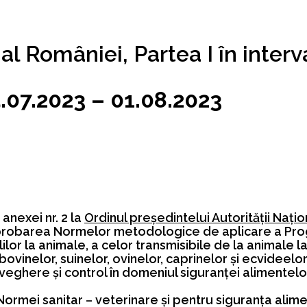
al României, Partea I în interv
.07.2023 – 01.08.2023
anexei nr. 2 la
Ordinul preşedintelui Autorităţii Naţio
probarea Normelor metodologice de aplicare a Prog
lor la animale, a celor transmisibile de la animale l
 bovinelor, suinelor, ovinelor, caprinelor şi ecvideel
eghere şi control în domeniul siguranţei alimentel
rmei sanitar – veterinare şi pentru siguranţa alimen