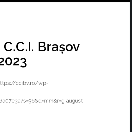
 C.C.I. Brașov
.2023
ttps://ccibv.ro/wp-
f76a07e3a?s=96&d=mm&r=g
august