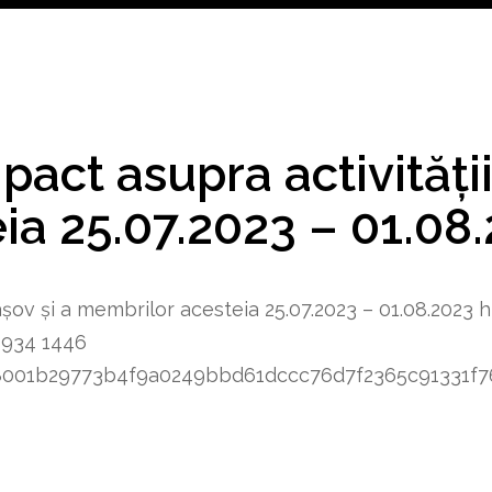
act asupra activității
ia 25.07.2023 – 01.08
așov și a membrilor acesteia 25.07.2023 – 01.08.2023
h
1934
1446
8348001b29773b4f9a0249bbd61dccc76d7f2365c91331