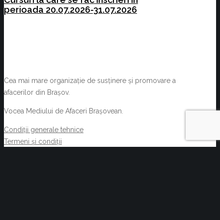
perioada 20.07.2026-31.07.2026
Cea mai mare organizație de susținere și promovare a
afacerilor din Brașov.
Vocea Mediului de Afaceri Brașovean.
Condiții generale tehnice
Termeni și condiții
NOUTĂȚI
Oportunități de afaceri prin Rețeaua EEN
august 6, 2026
Acte normative cu impact asupra activității C.C.I.
Brașov și a membrilor acesteia 29.07.2026-