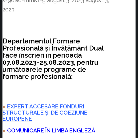
s=96&d=mm&r=g
august 3, 2023
august 3,
2023
Departamentul Formare
Profesională și Învățământ Dual
face înscrieri în perioada
07.08.2023-25.08.2023,
pentru
următoarele programe de
formare profesională:
●
EXPERT ACCESARE FONDURI
STRUCTURALE ȘI DE COEZIUNE
EUROPENE
●
COMUNICARE ÎN LIMBA ENGLEZĂ