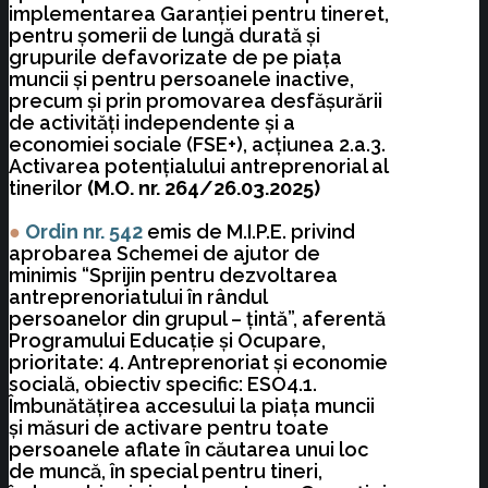
implementarea Garanţiei pentru tineret,
pentru şomerii de lungă durată şi
grupurile defavorizate de pe piaţa
muncii şi pentru persoanele inactive,
precum şi prin promovarea desfăşurării
de activităţi independente şi a
economiei sociale (FSE+), acţiunea 2.a.3.
Activarea potenţialului antreprenorial al
tinerilor
(M.O. nr. 264/26.03.2025)
●
Ordin nr. 542
emis de M.I.P.E. privind
aprobarea Schemei de ajutor de
minimis “Sprijin pentru dezvoltarea
antreprenoriatului în rândul
persoanelor din grupul – ţintă”, aferentă
Programului Educaţie şi Ocupare,
prioritate: 4. Antreprenoriat şi economie
socială, obiectiv specific: ESO4.1.
Îmbunătăţirea accesului la piaţa muncii
şi măsuri de activare pentru toate
persoanele aflate în căutarea unui loc
de muncă, în special pentru tineri,