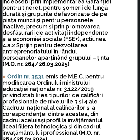
îndeosebi prin implementarea Garanţiei
pentru tineret, pentru şomerii de lungă
durată şi grupurile defavorizate de pe
piaţa muncii şi pentru persoanele
inactive, precum şi prin promovarea
desfăşurării de activităţi independente
şi a economiei sociale (FSE+), acţiunea
4.a.2 Sprijin pentru dezvoltarea
antreprenoriatului în rândul
persoanelor aparţinând grupului – ţintă
(M.O. nr. 264/26.03.2025)
●
Ordin nr. 3531
emis de M.E.C. pentru
modificarea Ordinului ministrului
educaţiei naţionale nr. 3.122/2019
privind stabilirea tipurilor de calificări
profesionale de nivelurile 3 şi 4 ale
Cadrului naţional al calificărilor şi a
corespondenţei dintre acestea, din
cadrul aceluiaşi profil la învăţământul
liceal filiera tehnologică şi din cadrul
învăţământului professional
(M.O. nr.
264/26.03.2025)