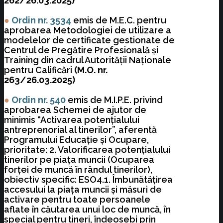
262/26.03.2025)
●
Ordin nr. 3534
emis de M.E.C. pentru
aprobarea Metodologiei de utilizare a
modelelor de certificate gestionate de
Centrul de Pregătire Profesională şi
Training din cadrul Autorităţii Naţionale
pentru Calificări
(M.O. nr.
263/26.03.2025)
●
Ordin nr. 540
emis de M.I.P.E. privind
aprobarea Schemei de ajutor de
minimis “Activarea potenţialului
antreprenorial al tinerilor”, aferentă
Programului Educaţie şi Ocupare,
prioritate: 2. Valorificarea potenţialului
tinerilor pe piaţa muncii (Ocuparea
forţei de muncă în rândul tinerilor),
obiectiv specific: ESO4.1. Îmbunătăţirea
accesului la piaţa muncii şi măsuri de
activare pentru toate persoanele
aflate în căutarea unui loc de muncă, în
special pentru tineri, îndeosebi prin