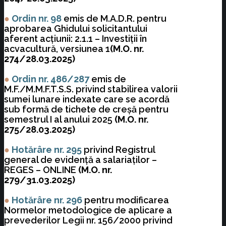
●
Ordin nr. 98
emis de M.A.D.R. pentru
aprobarea Ghidului solicitantului
aferent acţiunii: 2.1.1 – Investiţii în
acvacultură, versiunea 1
(M.O. nr.
274/28.03.2025)
●
Ordin nr. 486/287
emis de
M.F./M.M.F.T.S.S. privind stabilirea valorii
sumei lunare indexate care se acordă
sub formă de tichete de creşă pentru
semestrul I al anului 2025
(M.O. nr.
275/28.03.2025)
●
Hotărâre nr. 295
privind Registrul
general de evidenţă a salariaţilor –
REGES – ONLINE
(M.O. nr.
279/31.03.2025)
●
Hotărâre nr. 296
pentru modificarea
Normelor metodologice de aplicare a
prevederilor Legii nr. 156/2000 privind