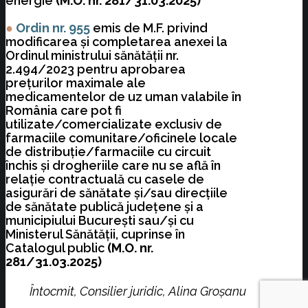
energie
(M.O. nr. 281/31.03.2025)
●
Ordin nr. 955
emis de M.F. privind
modificarea şi completarea anexei la
Ordinul ministrului sănătăţii nr.
2.494/2023 pentru aprobarea
preţurilor maximale ale
medicamentelor de uz uman valabile în
România care pot fi
utilizate/comercializate exclusiv de
farmaciile comunitare/oficinele locale
de distribuţie/farmaciile cu circuit
închis şi drogheriile care nu se află în
relaţie contractuală cu casele de
asigurări de sănătate şi/sau direcţiile
de sănătate publică judeţene şi a
municipiului Bucureşti sau/şi cu
Ministerul Sănătăţii, cuprinse în
Catalogul public
(M.O. nr.
281/31.03.2025)
Întocmit, Consilier juridic, Alina Groșanu