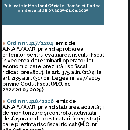
Publicate în Monitorul Oficial al României, Partea I
în intervalul
26.03.2025-01.04.2025
●
Ordin nr. 417/1204
emis de
A.N.A.F./A.V.R. privind aprobarea
criteriilor pentru evaluarea riscului fiscal
în vederea determinării operatorilor
economici care prezintă risc fiscal
ridicat, prevăzuţi la art. 375 alin. (11) şi la
art. 435 alin. (31) din Legea nr. 227/2015
privind Codul fiscal
(M.O. nr.
262/26.03.2025)
●
Ordin nr. 418/1206
emis de
A.N.A.F./A.V.R. privind stabilirea activităţii
de monitorizare şi control al activităţii
desfăşurate de destinatarii înregistraţi
care prezintă risc fiscal ridicat
(M.O. nr.