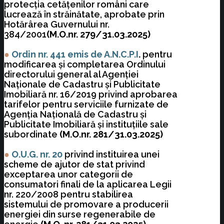
protecţia cetăţenilor români care
lucrează în străinătate, aprobate prin
Hotărârea Guvernului nr.
384/2001
(M.O.nr. 279/31.03.2025)
●
Ordin nr. 441 emis de A.N.C.P.I
.
pentru
modificarea şi completarea Ordinului
directorului general al Agenţiei
Naţionale de Cadastru şi Publicitate
Imobiliară nr. 16/2019 privind aprobarea
tarifelor pentru serviciile furnizate de
Agenţia Naţională de Cadastru şi
Publicitate Imobiliară şi instituţiile sale
subordinate
(M.O.nr. 281/31.03.2025)
●
O.U.G. nr. 20
privind instituirea unei
scheme de ajutor de stat privind
exceptarea unor categorii de
consumatori finali de la aplicarea Legii
nr. 220/2008 pentru stabilirea
sistemului de promovare a producerii
energiei din surse regenerabile de