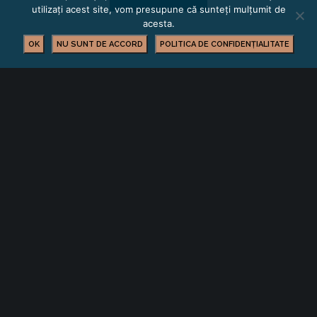
utilizați acest site, vom presupune că sunteți mulțumit de
acesta.
OK
NU SUNT DE ACCORD
POLITICA DE CONFIDENȚIALITATE
BUSINESS
EVENIMENTE
YOU MIGHT ALSO LIKE
One of the following