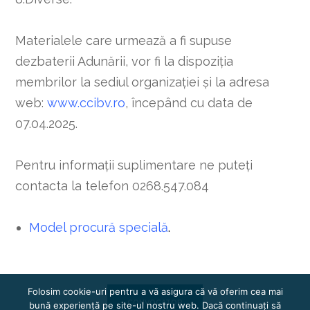
Materialele care urmează a fi supuse
dezbaterii Adunării, vor fi la dispoziţia
membrilor la sediul organizaţiei şi la adresa
web:
www.ccibv.ro
, începând cu data de
07.04.2025.
Pentru informaţii suplimentare ne puteţi
contacta la telefon 0268.547.084
Model procură specială
.
Folosim cookie-uri pentru a vă asigura că vă oferim cea mai
CONVOCATOR
bună experiență pe site-ul nostru web. Dacă continuați să