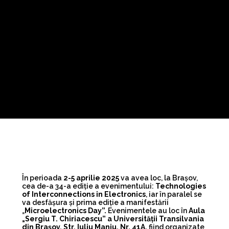
În perioada
2-5 aprilie 2025
va avea loc, la Brașov,
cea de-a 34-a ediție a evenimentului:
Technologies
of Interconnections in Electronics
, iar în paralel se
va desfășura și prima ediție a manifestării
„
Microelectronics Day”.
Evenimentele au loc în
Aula
„Sergiu T. Chiriacescu” a Universității Transilvania
din Brașov, Str. Iuliu Maniu, Nr. 41A,
fiind organizate