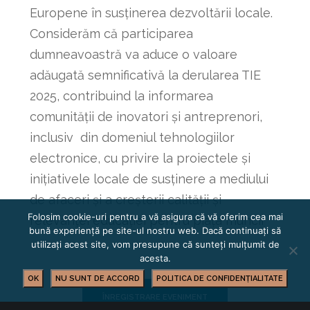
Europene în susținerea dezvoltării locale.
Considerăm că participarea
dumneavoastră va aduce o valoare
adăugată semnificativă la derularea TIE
2025, contribuind la informarea
comunității de inovatori și antreprenori,
inclusiv din domeniul tehnologiilor
electronice, cu privire la proiectele și
inițiativele locale de susținere a mediului
de afaceri și a creșterii calității și
Folosim cookie-uri pentru a vă asigura că vă oferim cea mai
relevanței educației pentru piața muncii
bună experiență pe site-ul nostru web. Dacă continuați să
utilizați acest site, vom presupune că sunteți mulțumit de
acesta.
OK
NU SUNT DE ACCORD
POLITICA DE CONFIDENȚIALITATE
ÎNREGISTRARE EVENIMENT