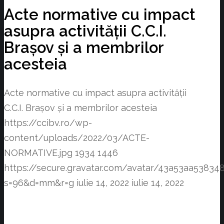
Acte normative cu impact
asupra activității C.C.I.
Brașov și a membrilor
acesteia
Acte normative cu impact asupra activității
C.C.I. Brașov și a membrilor acesteia
https://ccibv.ro/wp-
content/uploads/2022/03/ACTE-
NORMATIVE.jpg
1934
1446
https://secure.gravatar.com/avatar/43a53aa538
s=96&d=mm&r=g
iulie 14, 2022
iulie 14, 2022