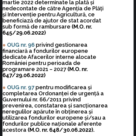
martie 2022 determinate la plată şi
nedecontate de către Agenţia de Plăţi
şi Intervenţie pentru Agricultură, ce
beneficiază de ajutor de stat acordat
sub formă de rambursare
(M.O. nr.
645/29.06.2022)
●
OUG nr. 96
privind gestionarea
financiară a fondurilor europene
dedicate Afacerilor interne alocate
României pentru perioada de
programare 2021 – 2027
(M.O. nr.
647/29.06.2022)
●
OUG nr. 97
pentru modificarea şi
completarea Ordonanţei de urgenţă a
Guvernului nr. 66/2011 privind
prevenirea, constatarea şi sancţionarea
neregulilor apărute în obţinerea şi
utilizarea fondurilor europene şi/sau a
fondurilor publice naţionale aferente
acestora
(M.O. nr. 648/30.06.2022).