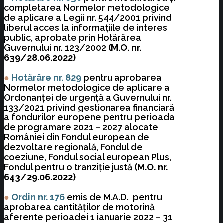
completarea Normelor metodologice
de aplicare a Legii nr. 544/2001 privind
liberul acces la informaţiile de interes
public, aprobate prin Hotărârea
Guvernului nr. 123/2002
(M.O. nr.
639/28.06.2022)
●
Hotărâre nr. 829
pentru aprobarea
Normelor metodologice de aplicare a
Ordonanţei de urgenţă a Guvernului nr.
133/2021 privind gestionarea financiară
a fondurilor europene pentru perioada
de programare 2021 – 2027 alocate
României din Fondul european de
dezvoltare regională, Fondul de
coeziune, Fondul social european Plus,
Fondul pentru o tranziţie justă
(M.O. nr.
643/29.06.2022)
●
Ordin nr. 176
emis de M.A.D.
pentru
aprobarea cantităţilor de motorină
aferente perioadei 1 ianuarie 2022 – 31