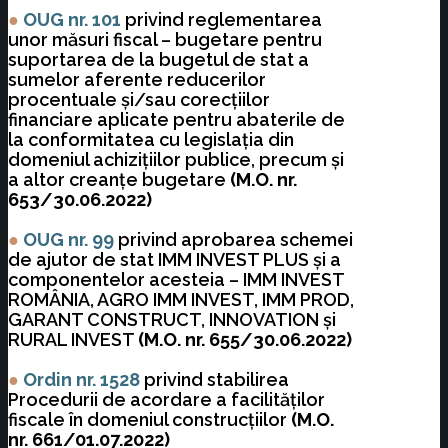
●
OUG nr. 101
privind reglementarea
unor măsuri fiscal – bugetare pentru
suportarea de la bugetul de stat a
sumelor aferente reducerilor
procentuale şi/sau corecţiilor
financiare aplicate pentru abaterile de
la conformitatea cu legislaţia din
domeniul achiziţiilor publice, precum şi
a altor creanţe bugetare
(M.O. nr.
653/30.06.2022)
●
OUG nr. 99
privind aprobarea schemei
de ajutor de stat IMM INVEST PLUS şi a
componentelor acesteia – IMM INVEST
ROMÂNIA, AGRO IMM INVEST, IMM PROD,
GARANT CONSTRUCT, INNOVATION şi
RURAL INVEST
(M.O. nr. 655/30.06.2022)
●
Ordin nr. 1528
privind stabilirea
Procedurii de acordare a facilităţilor
fiscale în domeniul construcţiilor
(M.O.
nr. 661/01.07.2022)