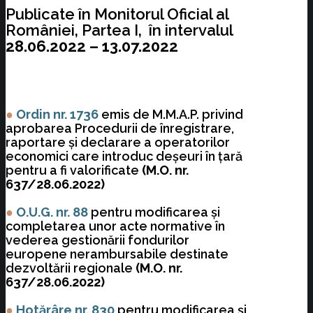
Publicate în Monitorul Oficial al
României, Partea I, în intervalul
28.06.2022 – 13.07.2022
●
Ordin nr. 1736
emis de M.M.A.P. privind
aprobarea Procedurii de înregistrare,
raportare şi declarare a operatorilor
economici care introduc deşeuri în ţară
pentru a fi valorificate
(M.O. nr.
637/28.06.2022)
●
O.U.G. nr. 88
pentru modificarea şi
completarea unor acte normative în
vederea gestionării fondurilor
europene nerambursabile destinate
dezvoltării regionale
(M.O. nr.
637/28.06.2022)
●
Hotărâre nr. 830
pentru modificarea şi