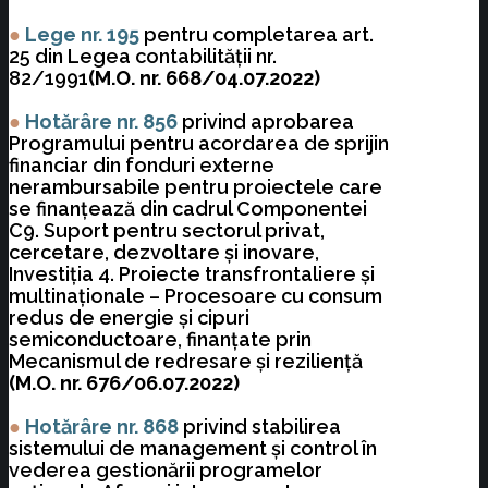
●
Lege nr. 195
pentru completarea art.
25 din Legea contabilităţii nr.
82/1991
(M.O. nr. 668/04.07.2022)
●
Hotărâre nr. 856
privind aprobarea
Programului pentru acordarea de sprijin
financiar din fonduri externe
nerambursabile pentru proiectele care
se finanţează din cadrul Componentei
C9. Suport pentru sectorul privat,
cercetare, dezvoltare şi inovare,
Investiţia 4. Proiecte transfrontaliere şi
multinaţionale – Procesoare cu consum
redus de energie şi cipuri
semiconductoare, finanţate prin
Mecanismul de redresare şi rezilienţă
(M.O. nr. 676/06.07.2022)
●
Hotărâre nr. 868
privind stabilirea
sistemului de management şi control în
vederea gestionării programelor