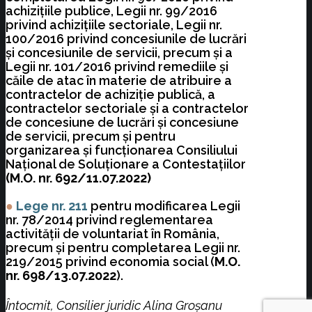
achiziţiile publice, Legii nr. 99/2016
privind achiziţiile sectoriale, Legii nr.
100/2016 privind concesiunile de lucrări
şi concesiunile de servicii, precum şi a
Legii nr. 101/2016 privind remediile şi
căile de atac în materie de atribuire a
contractelor de achiziţie publică, a
contractelor sectoriale şi a contractelor
de concesiune de lucrări şi concesiune
de servicii, precum şi pentru
organizarea şi funcţionarea Consiliului
Naţional de Soluţionare a Contestaţiilor
(M.O. nr. 692/11.07.2022)
●
Lege nr. 211
pentru modificarea Legii
nr. 78/2014 privind reglementarea
activităţii de voluntariat în România,
precum şi pentru completarea Legii nr.
219/2015 privind economia social (
M.O.
nr. 698/13.07.2022
).
Întocmit, Consilier juridic Alina Groșanu