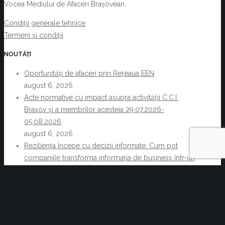
Vocea Mediului de Afaceri Brașovean.
Condiții generale tehnice
Termeni și condiții
NOUTĂȚI
Oportunități de afaceri prin Rețeaua EEN
august 6, 2026
Acte normative cu impact asupra activității C.C.I.
Brașov și a membrilor acesteia 29.07.2026-
05.08.2026
august 6, 2026
Reziliența începe cu decizii informate. Cum pot
companiile transforma informația de business într-un
avantaj competitiv
iulie 30, 2026