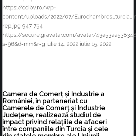
https://ccibv.ro/wp-
content/uploads/2022/07/Eurochambres_turcia_i
rep.jpg
947
754
https://secure.gravatar.com/avatar/43a53aa538
s=96&d=mm&r=g
iulie 14, 2022
iulie 15, 2022
Camera de Comerț și Industrie a
României, în parteneriat cu
Camerele de Comerț și Industrie
Județene, realizează studiul de
impact privind relațiile de afaceri
între companiile din Turcia și cele
din statele membre ale Uniunii