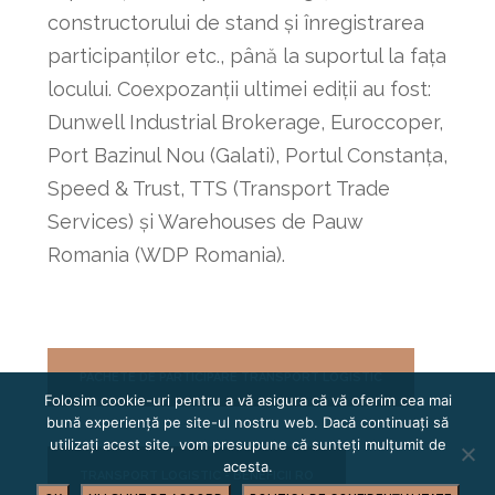
constructorului de stand și înregistrarea
participanților etc., până la suportul la fața
locului. Coexpozanții ultimei ediții au fost:
Dunwell Industrial Brokerage, Euroccoper,
Port Bazinul Nou (Galati), Portul Constanţa,
Speed & Trust, TTS (Transport Trade
Services) şi Warehouses de Pauw
Romania (WDP Romania).
PACHETE DE PARTICIPARE TRANSPORT LOGISTIC
Folosim cookie-uri pentru a vă asigura că vă oferim cea mai
bună experiență pe site-ul nostru web. Dacă continuați să
utilizați acest site, vom presupune că sunteți mulțumit de
acesta.
TRANSPORT LOGISTIC - BENEFICII RO