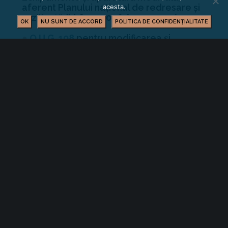
aferent Planului naţional de redresare şi
acesta.
rezilienţă
(M.O. nr. 1096/05.12.2023)
OK
NU SUNT DE ACCORD
POLITICA DE CONFIDENȚIALITATE
●
O.U.G. 108
pentru modificarea și
completarea Legii concurenței nr.
21/1996, precum și a altor acte
normative
(M.O. nr. 1100/06.12.2023).
Întocmit, Consilier juridic, Alina Groșanu
Contact
Alina Groșanu – Director Departament
Juridic Arbitraj Resurse Umane
INFORMARE LEGISLATIVĂ