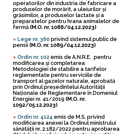
operatorilor din industria de fabricare a
produselor de morărit, a uleiurilor şi
grăsimilor, a produselor lactate şi a
preparatelor pentru hrana animalelor de
fermă
(M.O. nr. 1088/04.12.2023)
●
Lege nr. 360
privind sistemul public de
pensii
(M.O. nr. 1089/04.12.2023)
●
Ordin nr. 102
emis de A.N.R.E.
pentru
modificarea şi completarea
Metodologiei de stabilire a tarifelor
reglementate pentru serviciile de
transport al gazelor naturale, aprobată
prin Ordinul preşedintelui Autorităţii
Naţionale de Reglementare în Domeniul
Energiei nr. 41/2019
(M.O. nr.
1092/05.12.2023)
●
Ordin nr. 4124
emis de M.S. privind
modificarea anexei la Ordinul ministrului
sănătăţii nr. 2.182/2022 pentru aprobarea