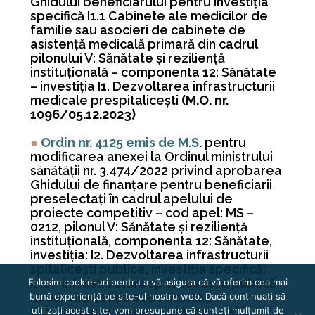
Ghidului beneficiarului pentru investiţia
specifică I1.1 Cabinete ale medicilor de
familie sau asocieri de cabinete de
asistenţă medicală primară din cadrul
pilonului V: Sănătate şi rezilienţă
instituţională – componenta 12: Sănătate
– investiţia I1. Dezvoltarea infrastructurii
medicale prespitaliceşti
(M.O. nr.
1096/05.12.2023)
●
Ordin nr. 4125 emis de M.S
.
pentru
modificarea anexei la Ordinul ministrului
sănătăţii nr. 3.474/2022 privind aprobarea
Ghidului de finanţare pentru beneficiarii
preselectaţi în cadrul apelului de
proiecte competitiv – cod apel: MS –
0212, pilonul V: Sănătate şi rezilienţă
instituţională, componenta 12: Sănătate,
investiţia: I2. Dezvoltarea infrastructurii
spitaliceşti publice, investiţia specifică:
I2.1 – Infrastructură spitalicească publică
Folosim cookie-uri pentru a vă asigura că vă oferim cea mai
nouă şi investiţia specifică: I2.2 –
bună experiență pe site-ul nostru web. Dacă continuați să
Echipamente şi aparatură medicală,
utilizați acest site, vom presupune că sunteți mulțumit de