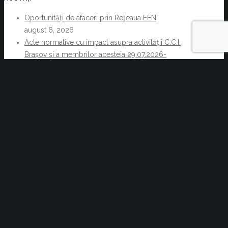
Oportunități de afaceri prin Rețeaua EEN
august 6, 2026
Acte normative cu impact asupra activității C.C.I.
Brașov și a membrilor acesteia 29.07.2026-
05.08.2026
august 6, 2026
Reziliența începe cu decizii informate. Cum pot
companiile transforma informația de business într-un
avantaj competitiv
iulie 30, 2026
Acte normative cu impact asupra activității
C.C.I. Brașov și a membrilor acesteia
28.11.2023– 06.12.2023