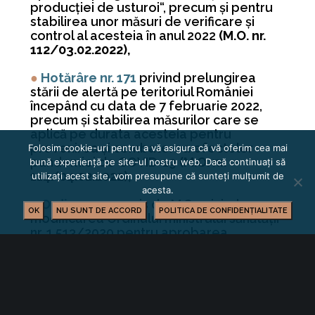
producţiei de usturoi“, precum şi pentru
stabilirea unor măsuri de verificare şi
control al acesteia în anul 2022
(M.O. nr.
112/03.02.2022),
●
Hotărâre nr. 171
privind prelungirea
stării de alertă pe teritoriul României
începând cu data de 7 februarie 2022,
precum şi stabilirea măsurilor care se
aplică pe durata acesteia pentru
prevenirea şi combaterea efectelor
Folosim cookie-uri pentru a vă asigura că vă oferim cea mai
pandemiei de COVID-19
(M.O. nr.
bună experiență pe site-ul nostru web. Dacă continuați să
114/04.02.2022),
utilizați acest site, vom presupune că sunteți mulțumit de
acesta.
●
Ordin nr. 254
emis de M.S. privind
OK
NU SUNT DE ACCORD
POLITICA DE CONFIDENȚIALITATE
modificarea Ordinului ministrului sănătăţii
nr. 1.513/2020 pentru aprobarea
planurilor privind modalitatea de
aplicare de către direcţiile de sănătate
publică judeţene şi a municipiului
Bucureşti, de către Institutul Naţional de
Sănătate Publică, de către unităţile