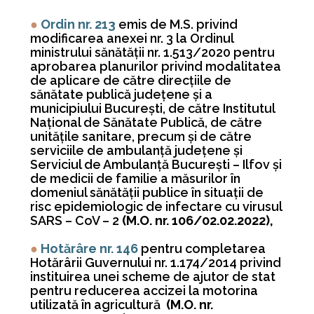
●
Ordin nr. 213
emis de M.S. privind
modificarea anexei nr. 3 la Ordinul
ministrului sănătăţii nr. 1.513/2020 pentru
aprobarea planurilor privind modalitatea
de aplicare de către direcţiile de
sănătate publică judeţene şi a
municipiului Bucureşti, de către Institutul
Naţional de Sănătate Publică, de către
unităţile sanitare, precum şi de către
serviciile de ambulanţă judeţene şi
Serviciul de Ambulanţă Bucureşti – Ilfov şi
de medicii de familie a măsurilor în
domeniul sănătăţii publice în situaţii de
risc epidemiologic de infectare cu virusul
SARS – CoV – 2
(M.O. nr. 106/02.02.2022),
●
Hotărâre nr. 146
pentru completarea
Hotărârii Guvernului nr. 1.174/2014 privind
instituirea unei scheme de ajutor de stat
pentru reducerea accizei la motorina
utilizată în agricultură
(M.O. nr.