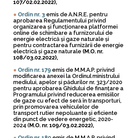
107/02.02.2022),
●
Ordin nr. 3
emis de A.N.R.E. pentru
aprobarea Regulamentului privind
organizarea şi funcţionarea platformei
online de schimbare a furnizorului de
energie electrică şi gaze naturale şi
pentru contractarea furnizării de energie
electrică şi gaze naturale
(M.O. nr.
108/03.02.2022),
●
Ordin nr. 179
emis de M.M.A.P. privind
modificarea anexei la Ordinul ministrului
mediului, apelor şi pădurilor nr. 323/2020
pentru aprobarea Ghidului de finanţare a
Programului privind reducerea emisiilor
de gaze cu efect de seră în transporturi,
prin promovarea vehiculelor de
transport rutier nepoluante şi eficiente
din punct de vedere energetic, 2020-
2024 (
M.O. nr. 109/03.02.2022),
●
Ordin nr. 180
emis de M.M.A.P. privind