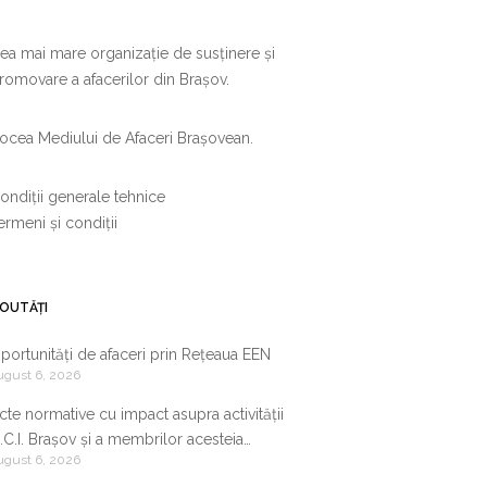
ea mai mare organizație de susținere și
romovare a afacerilor din Brașov.
ocea Mediului de Afaceri Brașovean.
ondiții generale tehnice
ermeni și condiții
OUTĂȚI
portunități de afaceri prin Rețeaua EEN
ugust 6, 2026
cte normative cu impact asupra activității
.C.I. Brașov și a membrilor acesteia
ugust 6, 2026
9.07.2026-05.08.2026