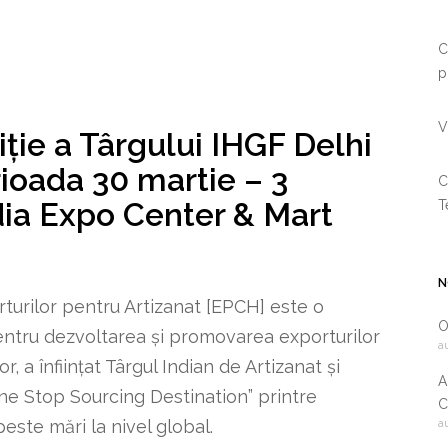
C
p
V
ție a Târgului IHGF Delhi
rioada 30 martie – 3
C
ndia Expo Center & Mart
T
N
turilor pentru Artizanat [EPCH] este o
O
pentru dezvoltarea și promovarea exporturilor
a
or, a înființat Târgul Indian de Artizanat și
A
One Stop Sourcing Destination” printre
C
a
este mări la nivel global.
2