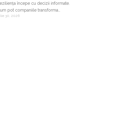
eziliența începe cu decizii informate.
um pot companiile transforma
ulie 30, 2026
nformația de business într-un avantaj
ompetitiv