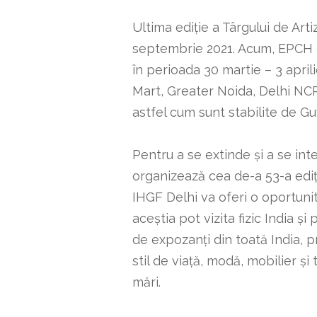
Ultima ediție a Târgului de Arti
septembrie 2021. Acum, EPCH o
în perioada 30 martie – 3 april
Mart, Greater Noida, Delhi NC
astfel cum sunt stabilite de Guv
Pentru a se extinde și a se in
organizează cea de-a 53-a ediți
IHGF Delhi va oferi o oportuni
aceștia pot vizita fizic India 
de expozanți din toată India,
stil de viață, modă, mobilier ș
mări.