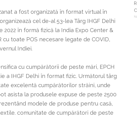
R
C
zanat a fost organizată în format virtual în
i
i
rganizează cel de-al 53-lea Târg IHGF Delhi
c
ie 2022 în formă fizică la India Expo Center &
R cu toate POS necesare legate de COVID,
ernul Indiei.
tensifica cu cumpărătorii de peste mări, EPCH
e a IHGF Delhi în format fizic. Următorul târg
tate excelentă cumpărătorilor străini, unde
și pot asista la produsele expuse de peste 2500
 prezentând modele de produse pentru casă,
i textile. comunitate de cumpărători de peste