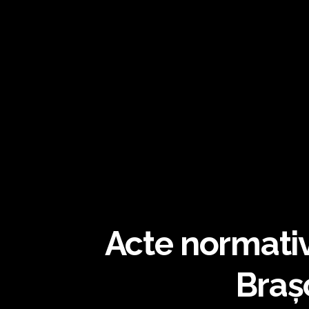
Acte normative
Braș