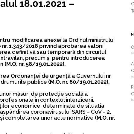
valul
18.01.2021 –
C
T
N
ntru modificarea anexei la Ordinul ministrului
le nr. 1.343/2018 privind aprobarea valorii
O
erea definitivă sau temporară din circuitul
a
 extravilan, precum şi pentru introducerea
an
(M.O. nr. 58/19.01.2022),
A
C
rea Ordonanţei de urgenţă a Guvernului nr.
a
2
e drumurile publice
(M.O. nr. 60/19.01.2022),
R
a unor măsuri de protecţie socială a
C
 profesionale în contextul interzicerii,
i
i
ităţilor economice, determinate de situaţia
c
ăspândirea coronavirusului SARS – CoV – 2,
 şi completarea unor acte normative
(M.O. nr.