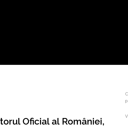
C
p
V
torul Oficial al României,