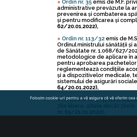
●
Ordin nr. 35
emis de M.F. pri
administrative prevăzute la art
prevenirea şi combaterea spălăr
şi pentru modificarea şi com
62/20.01.2022),
●
Ordin nr. 113/32
emis de M.S
Ordinul ministrului sănătăţii şi
de Sănătate nr. 1.068/627/20
metodologice de aplicare în a
pentru aprobarea pachetelor de
reglementează condiţiile acor
şi a dispozitivelor medicale, te
sistemului de asigurări social
64/20.01.2022),
Folosim cookie-uri pentru a vă asigura că vă oferim cea 
●
Hotărâre nr. 96
privind stabi
zile libere, altele decât zile
nr. 65/21.01.2022),
Întocmit, Consilier juridic Alina 