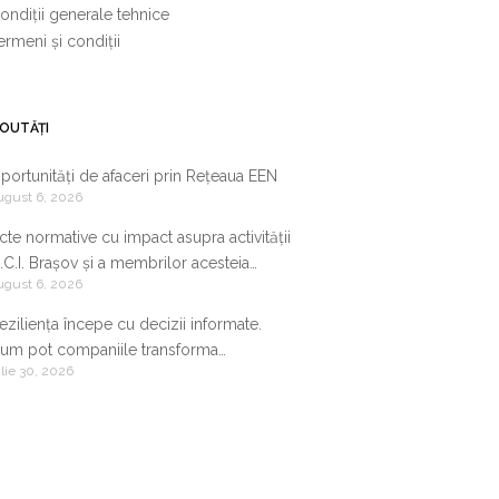
ondiții generale tehnice
ermeni și condiții
OUTĂȚI
portunități de afaceri prin Rețeaua EEN
ugust 6, 2026
cte normative cu impact asupra activității
.C.I. Brașov și a membrilor acesteia
ugust 6, 2026
9.07.2026-05.08.2026
eziliența începe cu decizii informate.
um pot companiile transforma
ulie 30, 2026
nformația de business într-un avantaj
ompetitiv