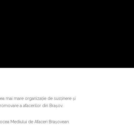
ea mai mare organizație de susținere și
romovare a afacerilor din Brașov.
ocea Mediului de Afaceri Brașovean.