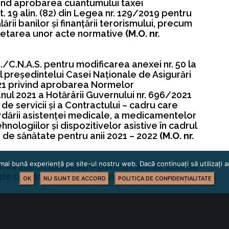
vind aprobarea cuantumului taxei
. 19 alin. (82) din Legea nr. 129/2019 pentru
ii banilor şi finanţării terorismului, precum
pletarea unor acte normative
(M.O. nr.
./C.N.A.S. pentru modificarea anexei nr. 50 la
 al preşedintelui Casei Naţionale de Asigurări
21 privind aprobarea Normelor
nul 2021 a Hotărârii Guvernului nr. 696/2021
 servicii şi a Contractului – cadru care
dării asistenţei medicale, a medicamentelor
hnologiilor şi dispozitivelor asistive în cadrul
e de sănătate pentru anii 2021 – 2022
(M.O. nr.
mai bună experiență pe site-ul nostru web. Dacă continuați să utilizați
lirea zilelor lucrătoare pentru care se acordă
le de sărbătoare legală, pentru anul 2022
(M.O.
OK
NU SUNT DE ACCORD
POLITICA DE CONFIDENȚIALITATE
Groșanu