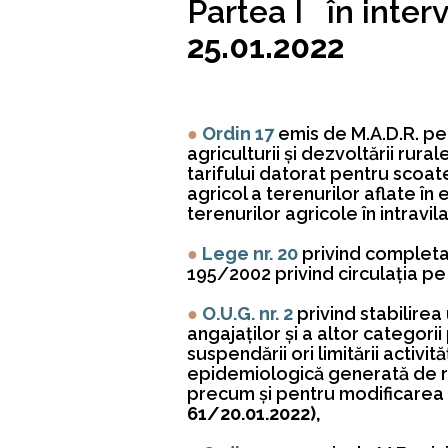
Partea I în inter
25.01.2022
●
Ordin 17
emis de M.A.D.R. pe
agriculturii şi dezvoltării rura
tarifului datorat pentru scoat
agricol a terenurilor aflate în
terenurilor agricole în intravil
●
Lege nr. 20
privind completa
195/2002 privind circulaţia p
●
O.U.G. nr. 2
privind stabilire
angajaţilor şi a altor categorii
suspendării ori limitării activ
epidemiologică generată de r
precum şi pentru modificarea
61/20.01.2022),