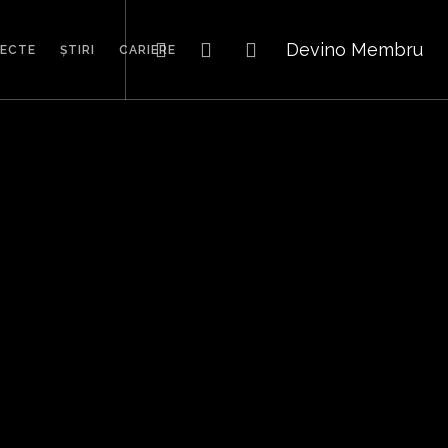
Devino Membru
IECTE
ȘTIRI
CARIERE